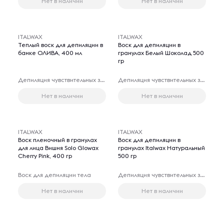
Нет в наличии
Нет в наличии
ITALWAX
ITALWAX
Теплый воск для депиляции в
Воск для депиляции в
банке ОЛИВА, 400 мл
гранулах Белый Шоколад 500
гр
Депиляция чувствительных зон
Депиляция чувствительных зон
Нет в наличии
Нет в наличии
ITALWAX
ITALWAX
Воск пленочный в гранулах
Воск для депиляции в
для лица Вишня Solo Glowax
гранулах Italwax Натуральный
Cherry Pink, 400 гр
500 гр
Воск для депиляции тела
Депиляция чувствительных зон
Нет в наличии
Нет в наличии