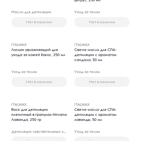
Масло для депиляции
Уход за телом
Нет в наличии
Нет в наличии
ITALWAX
ITALWAX
Лосьон увлажняющий для
Свеча-масло для СПА-
ухода за кожей Кокос, 250 мл
депиляции с ароматом
сандала, 50 мл
Уход за телом
Уход за телом
Нет в наличии
Нет в наличии
ITALWAX
ITALWAX
Воск для депиляции
Свеча-масло для СПА-
пленочный в гранулах Nirvana
депиляции с ароматом
Лаванда, 250 гр
лаванды, 50 мл
Депиляция чувствительных зон
Уход за телом