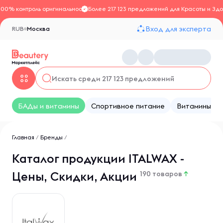
100% контроль оригинальности
Более 217 123 предложений для Красоты и Здо
Вход для эксперта
RUB
Москва
БАДы и витамины
Спортивное питание
Витамины
Главная
/
Бренды
/
Каталог продукции ITALWAX -
Цены, Скидки, Акции
190 товаров
↑