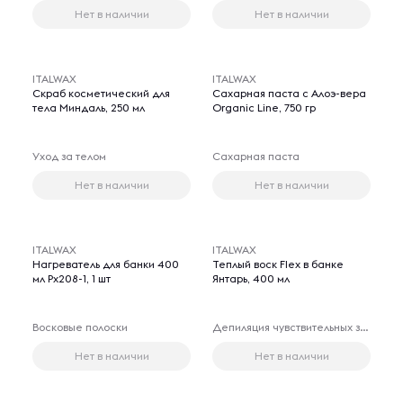
Нет в наличии
Нет в наличии
ITALWAX
ITALWAX
Скраб косметический для
Сахарная паста с Алоэ-вера
тела Миндаль, 250 мл
Organic Line, 750 гр
Уход за телом
Сахарная паста
Нет в наличии
Нет в наличии
ITALWAX
ITALWAX
Нагреватель для банки 400
Теплый воск Flex в банке
мл Px208-1, 1 шт
Янтарь, 400 мл
Восковые полоски
Депиляция чувствительных зон
Нет в наличии
Нет в наличии