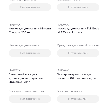
Нет в наличии
Нет в наличии
ITALWAX
ITALWAX
Масло для депиляции Nirvana
Масло до депиляции Full Body
Сандал, 250 мл
oil 250 мл., Италия
Масло для депиляции
Средства для личной гигиены
Нет в наличии
Нет в наличии
ITALWAX
ITALWAX
Пленочный воск для
Электронагреватель для
депиляции лица гранулы
воска Px508 с дисплеем, 1 шт
Италвакс Selfie
Воск для депиляции тела
Восковые полоски
Нет в наличии
Нет в наличии