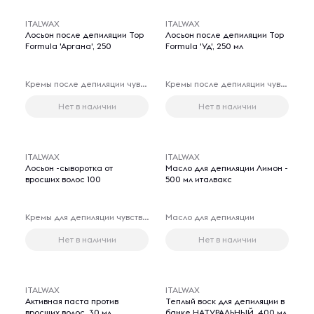
ITALWAX
ITALWAX
Лосьон после депиляции Top
Лосьон после депиляции Top
Formula 'Аргана', 250
Formula 'Уд', 250 мл
Кремы после депиляции чувствительных зон
Кремы после депиляции чувствительных зон
Нет в наличии
Нет в наличии
ITALWAX
ITALWAX
Лосьон -сыворотка от
Масло для депиляции Лимон -
вросших волос 100
500 мл италвакс
Кремы для депиляции чувствительных зон
Масло для депиляции
Нет в наличии
Нет в наличии
ITALWAX
ITALWAX
Активная паста против
Теплый воск для депиляции в
вросших волос, 30 мл
банке НАТУРАЛЬНЫЙ, 400 мл