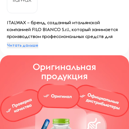
ITALWAX – бренд, созданный итальянской
компанией FILO BIANCO S.r.l., который занимается
производством профессиональных средств для
удаления нежелательных волос. Линейка
Читать дальше
продуктов включает в себя все необходимые
инструменты и материалы для безопасной и
Оригинальная
эффективной процедуры эпиляции.
продукция