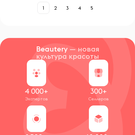
1
2
3
4
5
Beautery
— новая
культура красоты
4 000+
300+
Экспертов
Селлеров