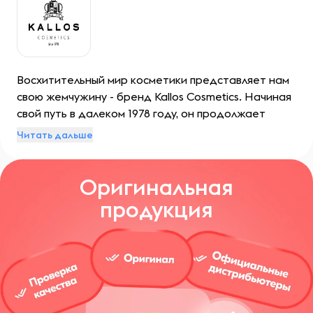
Восхитительный мир косметики представляет нам
свою жемчужину - бренд Kallos Cosmetics. Начиная
свой путь в далеком 1978 году, он продолжает
очаровывать непревзойденным качеством.
Читать дальше
Создатели этой продукции, семья Каллош, с особой
любовью вкладывают в свои линейки не только
Оригинальная
долголетний опыт и профессиональное
мастерство, но и безграничную страсть к искусству
продукция
красоты.