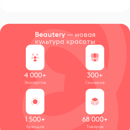
Beautery
— новая
культура красоты
4 000+
300+
Экспертов
Селлеров
1 500+
68 000+
Брендов
Товаров