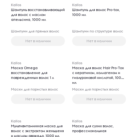
Kallos
Kallos
Шампунь восстанавливающий
Шампунь для волос Pro-tox,
для волос с маслом
1000 мл
апельсина, 1000 мл
Шампуни для прямых волос
Шампуни по структуре волос
Нет в наличии
Нет в наличии
Kallos
Kallos
Маска Omega
Маска для волос Hair Pro-Tox
восстановление для
с кератином, коллагеном и
поврежденных волос 1 л
гиалуроновой кислотой, 1000
мл
Маски для пористых волос
Маски для пористых волос
Нет в наличии
Нет в наличии
Kallos
Kallos
Мультивитаминная маска для
Маска для сухих волос,
волос с экстрактом женьшеня
профессиональная
и маслом авокадо, 1000 мл