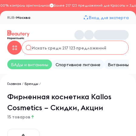
100% контроль оригинальности
Более 217 123 предложений для Красоты и Здо
Вход для эксперта
RUB
Москва
БАДы и витамины
Спортивное питание
Витамины
Главная
/
Бренды
/
Фирменная косметика Kallos
Cosmetics – Скидки, Акции
15 товаров
↑