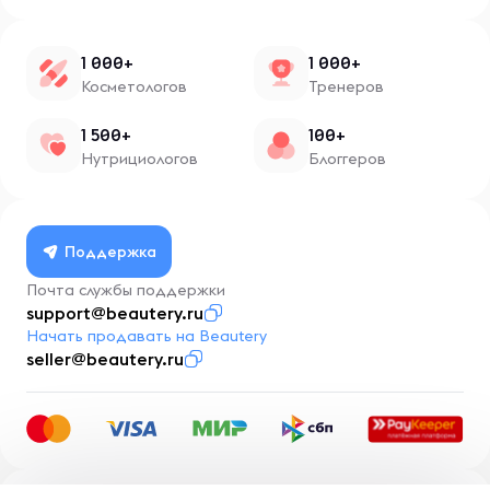
1 000+
1 000+
Косметологов
Тренеров
1 500+
100+
Нутрициологов
Блоггеров
Поддержка
Почта службы поддержки
support@beautery.ru
Начать продавать на Beautery
seller@beautery.ru