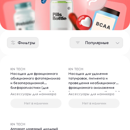
Фильтры
Популярные
KN TECH
KN TECH
Насадка для фракционного
Насадка для удаления
абляционного фототермолиза
татуировок, пигмента и
и безоперационной
проведения неабляционного
блефаропластики (для
фракционного омоложения
аппарата лазер Kn-crn), 1 шт
(для аппарата лазер Kn-crn), 1
Аксессуары для маникюра
Аксессуары для маникюра
шт
Нет в наличии
Нет в наличии
KN TECH
Аппарат лазерный диодный