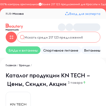
100% контроль оригинальности
Более 217 123 предложений для Красоты и Здо
Вход для эксперта
RUB
Москва
БАДы и витамины
Спортивное питание
Витамины
Главная
/
Бренды
/
Каталог продукции KN TECH –
Цены, Скидки, Акции
3 товара
↑