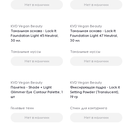
Нет в наличии
Нет в наличии
KVD Vegan Beauty
KVD Vegan Beauty
Тональная основа - Lock-It
Тональная основа - Lock-It
Foundation Light 45 Neutral,
Foundation Light 47 Neutral,
30 мл
30 мл
Тональные муссы
Тональные муссы
Нет в наличии
Нет в наличии
KVD Vegan Beauty
KVD Vegan Beauty
Палетка - Shade + Light
Фиксирующая пудра - Lock it
Glimmer Eye Contour Palette, 1
Setting Powder (Translucent),
шт
19 гр
Гелевые тени
Стики для контуринга
Нет в наличии
Нет в наличии