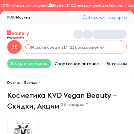
100% контроль оригинальности
Более 217 123 предложений для Красоты и Здо
Вход для эксперта
RUB
Москва
БАДы и витамины
Спортивное питание
Витамины
Главная
/
Бренды
/
Косметика KVD Vegan Beauty –
Скидки, Акции
28 товаров
↑