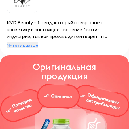
KVD Beauty – бренд, который превращает
косметику в настоящее творение бьюти-
индустрии, так как производители верят, что
макияж может быть не только способом
Читать дальше
подчеркнуть естественную красоту, но и выразить
свою индивидуальность через самовыражение с
Оригинальная
помощью косметики.
продукция