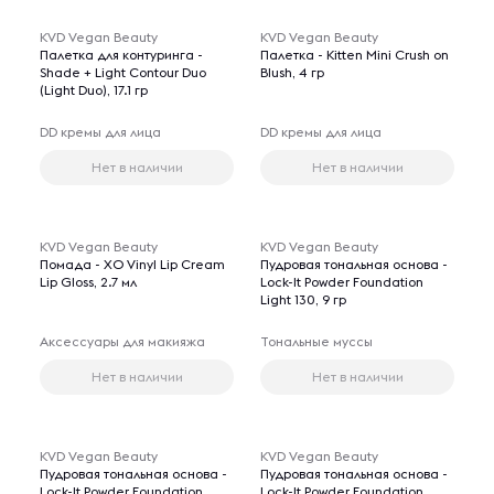
KVD Vegan Beauty
KVD Vegan Beauty
Палетка для контуринга -
Палетка - Kitten Mini Crush on
Shade + Light Contour Duo
Blush, 4 гр
(Light Duo), 17.1 гр
DD кремы для лица
DD кремы для лица
Нет в наличии
Нет в наличии
KVD Vegan Beauty
KVD Vegan Beauty
Помада - XO Vinyl Lip Cream
Пудровая тональная основа -
Lip Gloss, 2.7 мл
Lock-It Powder Foundation
Light 130, 9 гр
Аксессуары для макияжа
Тональные муссы
Нет в наличии
Нет в наличии
KVD Vegan Beauty
KVD Vegan Beauty
Пудровая тональная основа -
Пудровая тональная основа -
Lock-It Powder Foundation
Lock-It Powder Foundation