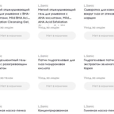
ic
L.Sanic
L.Sanic
ий отшелушивающий
Мягкий отшелушивающий
Сыворотка для кож
для умывания с BHA-
гель для умывания с
вокруг глаз от отеко
тами, Mild BHA Acid
AHA-кислотами, Mild
морщин
iation Cleansing Gel,
AHA Acid Exfoliation
л
Cleansing Gel, 150 мл
 за лицом
Уход за лицом
Уход за лицом
Нет в наличии
Нет в наличии
Нет в наличии
ic
L.Sanic
L.Sanic
целлюлитный гель-
Патчи гидрогелевые для
Гидрогелевые патчи
 с разогревающим
глаз гиалуроновая
экстрактом зеленог
ктом
кислота
Корея
 за телом
Уход за лицом
Уход за лицом
Нет в наличии
Нет в наличии
Нет в наличии
ic
L.Sanic
L.Sanic
яная маска-пенка
Концентрированная
Глиняная маска-пе