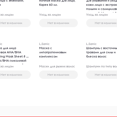
ица с энзимами,
ночная маска для лица,
для умывания и ухо
я
Корея 60 мл
кожи лица с экстра
полыни и салицилов
кислотой, Mugwort 
 за лицом
Уход за лицом
Уход за лицом
Clay Pack to Foam, 1
Нет в наличии
Нет в наличии
Нет в наличии
ic
L.Sanic
L.Sanic
а для лица
Маска с
Шампунь с восточн
евая AHA/BHA
липопротеиновым
травами для силы и
ing Mask Sheet 8 шт.
комплексом
блеска волос
A/BHA гликолевой
) и салициловой
 за лицом
Маски для рыжих волос
Шампуни по типу во
 кислотой и
ительными
Нет в наличии
Нет в наличии
Нет в наличии
рактами (гамамелис,
елла азиатская,
, 32 г