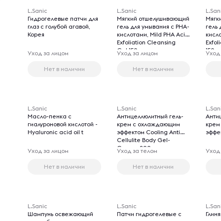
L.Sanic
L.Sanic
L.San
Гидрогелевые патчи для
Мягкий отшелушивающий
Мягк
глаз с голубой агавой,
гель для умывания с PHA-
гель 
Корея
кислотами, Mild PHA Acid
кисло
Exfoliation Cleansing
Exfol
Gel,150 мл
150 м
Уход за лицом
Уход за лицом
Уход
Нет в наличии
Нет в наличии
L.Sanic
L.Sanic
L.San
Масло-пенка с
Антицеллюлитный гель-
Анти
гиалуроновой кислотой -
крем с охлаждающим
крем
Hyaluronic acid oil t
эффектом Cooling Anti
эффе
Cellulite Body Gel-
Cream, 200 мл
Уход за лицом
Уход за телом
Уход
Нет в наличии
Нет в наличии
L.Sanic
L.Sanic
L.San
Шампунь освежающий
Патчи гидрогелевые с
Глин