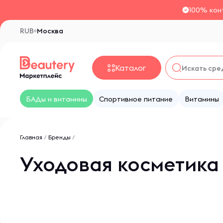
100% кон
RUB
Москва
Каталог
БАДы и витамины
Спортивное питание
Витамины
Главная
/
Бренды
/
Уходовая косметика 