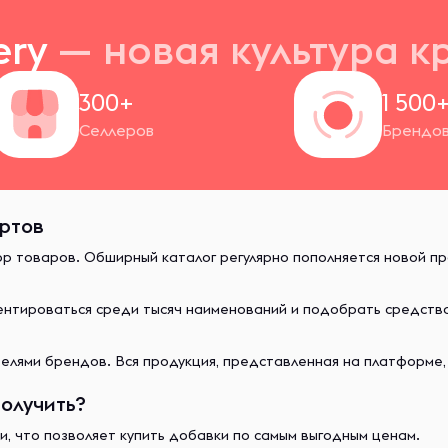
ery
— новая
культура к
300+
1 500
Селлеров
Брендо
ертов
ор товаров. Обширный каталог регулярно пополняется новой п
иентироваться среди тысяч наименований и подобрать средст
лями брендов. Вся продукция, представленная на платформе,
получить?
и, что позволяет купить добавки по самым выгодным ценам.