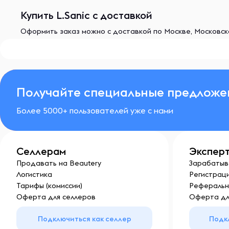
Купить L.Sanic с доставкой
Оформить заказ можно с доставкой по Москве, Московско
Получайте специальные предложе
Более 5000+ пользователей уже с нами
Селлерам
Экспер
Продавать на Beautery
Зарабатыв
Логистика
Регистраци
Тарифы (комиссии)
Реферальн
Оферта для селлеров
Оферта дл
Подключиться как селлер
Подк