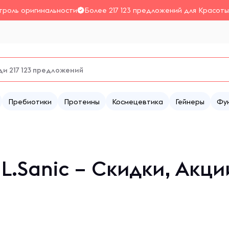
троль оригинальности
Более 217 123 предложений для Красоты
Пребиотики
Протеины
Космецевтика
Гейнеры
Фу
L.Sanic – Скидки, Акц