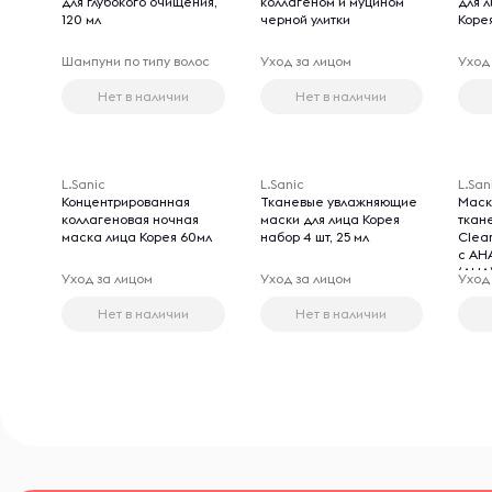
для глубокого очищения,
коллагеном и муцином
для л
120 мл
черной улитки
Коре
Шампуни по типу волос
Уход за лицом
Уход
Нет в наличии
Нет в наличии
L.Sanic
L.Sanic
L.San
Концентрированная
Тканевые увлажняющие
Маск
коллагеновая ночная
маски для лица Корея
ткан
маска лица Корея 60мл
набор 4 шт, 25 мл
Clear
с AH
(AHA
Уход за лицом
Уход за лицом
Уход
(BHA)
раст
Нет в наличии
Нет в наличии
экст
цент
роза)