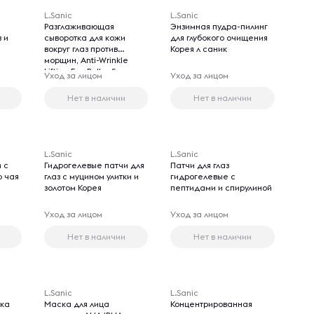
L.Sanic
L.Sanic
и
Разглаживающая
Энзимная пудра-пилинг
в и
сыворотка для кожи
для глубокого очищения
вокруг глаз против
Корея л саник
морщин, Anti-Wrinkle
Lifting Eye Roller Serum,
Уход за лицом
Уход за лицом
25мл
Нет в наличии
Нет в наличии
L.Sanic
L.Sanic
 с
Гидрогелевые патчи для
Патчи для глаз
о чая
глаз с муцином улитки и
гидрогелевые с
золотом Корея
пептидами и спирулиной
Уход за лицом
Уход за лицом
Нет в наличии
Нет в наличии
L.Sanic
L.Sanic
нка
Маска для лица
Концентрированная