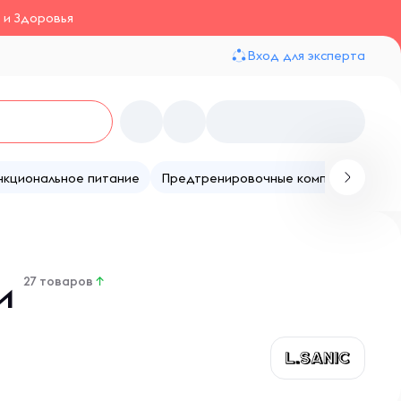
 и Здоровья
Вход для эксперта
нкциональное питание
Предтренировочные комплексы
Те
ии
27 товаров
↑