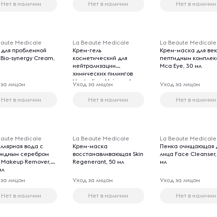
Нет в наличии
Нет в наличии
Нет в наличии
eaute Medicale
La Beaute Medicale
La Beaute Medicale
 для проблемной
Крем-гель
Крем-маска для век
 Bio-synergy Cream,
косметический для
пептидным комплек
л
нейтрализации
Mca Eye, 30 мл
химических пилингов
Neutralizer Universal,
 за лицом
Уход за лицом
Уход за лицом
200 мл
Нет в наличии
Нет в наличии
Нет в наличии
eaute Medicale
La Beaute Medicale
La Beaute Medicale
ллярная вода с
Крем-маска
Пенка очищающая 
оидным серебром
восстанавливающая Skin
лица Face Cleanser,
r Makeup Remover,
Regenerant, 50 мл
мл
мл
 за лицом
Уход за лицом
Уход за лицом
Нет в наличии
Нет в наличии
Нет в наличии