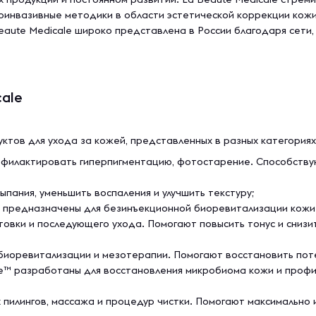
оинвазивные методики в области эстетической коррекции кож
aute Medicale широко представлена в России благодаря сети,
ale
ктов для ухода за кожей, представленных в разных категориях
филактировать гиперпигментацию, фотостарение. Способству
пания, уменьшить воспаления и улучшить текстуру;
ы предназначены для безинъекционной биоревитализации кожи.
товки и последующего ухода. Помогают повысить тонус и сниз
 биоревитализации и мезотерапии. Помогают восстановить пот
e™ разработаны для восстановления микробиома кожи и профил
пилингов, массажа и процедур чистки. Помогают максимально 