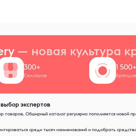
ery
— новая
культура к
300+
1 500
Селлеров
Брендо
– выбор экспертов
ор товаров. Обширный каталог регулярно пополняется новой п
иентироваться среди тысяч наименований и подобрать средст