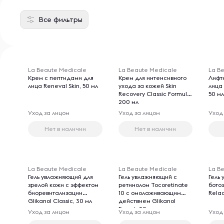
Все фильтры
La Beaute Medicale
La Beaute Medicale
La B
Крем с пептидами для
Крем для интенсивного
Лифт
лица Reneval Skin, 50 мл
ухода за кожей Skin
лица 
Recovery Classic Formul,
50 м
200 мл
Уход за лицом
Уход за лицом
Уход
Нет в наличии
Нет в наличии
La Beaute Medicale
La Beaute Medicale
La B
Гель увлажняющий для
Гель увлажняющий с
Гель
зрелой кожи с эффектом
ретинолом Tocoretinate
бото
биоревитализации
10 с омолаживающим
Rela
Glikanol Classic, 30 мл
действием Glikanol
Expert, 30 мл
Уход за лицом
Уход за лицом
Уход