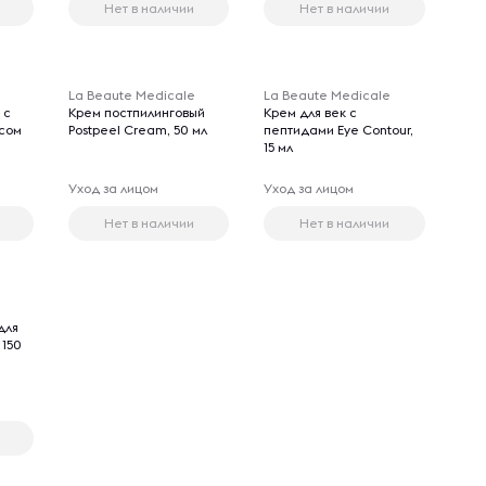
Нет в наличии
Нет в наличии
La Beaute Medicale
La Beaute Medicale
 с
Крем постпилинговый
Крем для век с
сом
Postpeel Cream, 50 мл
пептидами Eye Contour,
15 мл
Уход за лицом
Уход за лицом
Нет в наличии
Нет в наличии
для
 150