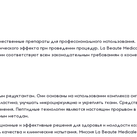
ачественные препараты для профессионального использования
тического эффекта при проведении процедур. La Beaute Medic
ии соответствуют всем законодательным требованиям о косме
м редуктантам. Они основаны на использовании комплекса сиг
 эластина, улучшать микроциркуляцию и укреплять ткани. Средс
нения. Пептидные технологии являются настоящим прорывом в 
вным методам.
ационные и эффективные решения для здоровья и молодости ко
качества и клинические испытания. Миссия La Beaute Medical