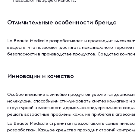
повышают их эффективность.
Отличительные особенности бренда
La Beaute Medicale разрабатывает и производит высокок
веществ, что позволяет достигать максимального терапев
безопасности в производстве продуктов. Средства компан
Инновации и качество
Особое внимание в линейке продуктов уделяется дермальны
молекулами, способными стимулировать синтез коллагена и
структурной целостности дермально-эпидермального соеди
решать возрастные проблемы кожи, не прибегая к агресси
La Beaute Medicale стремится предоставлять самые иннов
разработкам. Каждое средство проходит строгий контроль 