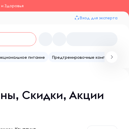
 и Здоровья
Вход для эксперта
нкциональное питание
Предтренировочные комплексы
Те
ены, Скидки, Акции