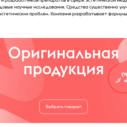
й и разработчиков препаратов в сфере эстетической мед
едовые научные исследования. Средства существенно ул
эстетических проблем. Компания разрабатывает формулы
сность. Товары бренда применяют профессионалы в обла
 максимальных результатов от ухода за кожей как в салон
Оригинальная
продукция
Выбрать товары