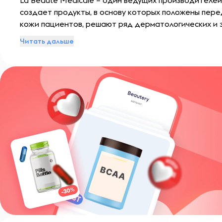
La Beaute Medicale – один ведущих производителе
создает продукты, в основу которых положены пер
кожи пациентов, решают ряд дерматологических и 
обеспечивают препаратам эффективность и безопа
Читать дальше
медицины. Цель La Beaute Medicale – представление
дома.