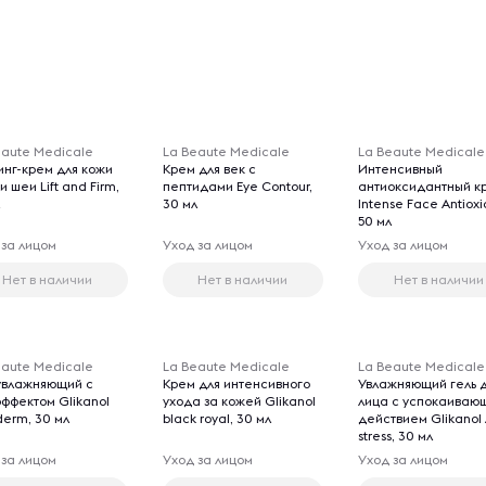
eaute Medicale
La Beaute Medicale
La Beaute Medicale
инг-крем для кожи
Крем для век с
Интенсивный
и шеи Lift and Firm,
пептидами Eye Contour,
антиоксидантный к
л
30 мл
Intense Face Antioxi
50 мл
 за лицом
Уход за лицом
Уход за лицом
Нет в наличии
Нет в наличии
Нет в наличии
eaute Medicale
La Beaute Medicale
La Beaute Medicale
 увлажняющий с
Крем для интенсивного
Увлажняющий гель 
эффектом Glikanol
ухода за кожей Glikanol
лица с успокаиваю
derm, 30 мл
black royal, 30 мл
действием Glikanol 
stress, 30 мл
 за лицом
Уход за лицом
Уход за лицом