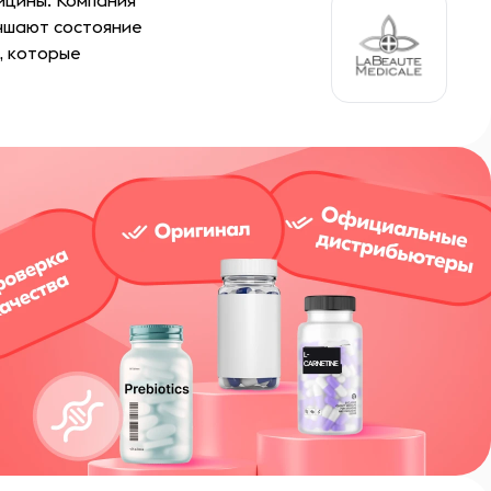
ицины. Компания
учшают состояние
, которые
сти эстетической
ах красоты, так и в