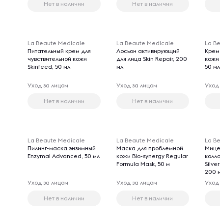
Нет в наличии
Нет в наличии
La Beaute Medicale
La Beaute Medicale
La B
Питательный крем для
Лосьон активирующий
Крем
чувствительной кожи
для лица Skin Repair, 200
кожи
Skinfeed, 50 мл
мл
50 м
Уход за лицом
Уход за лицом
Уход
Нет в наличии
Нет в наличии
La Beaute Medicale
La Beaute Medicale
La B
Пилинг-маска энзимный
Маска для проблемной
Мице
Enzymal Advanced, 50 мл
кожи Bio-synergy Regular
колл
Formula Mask, 50 м
Silve
200 
Уход за лицом
Уход за лицом
Уход
Нет в наличии
Нет в наличии