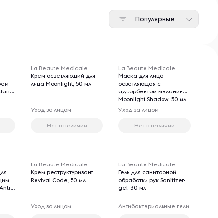
Популярные
La Beaute Medicale
La Beaute Medicale
Крем осветляющий для
Маска для лица
рем
лица Moonlight, 50 мл
осветляющая с
dant,
адсорбентом меланина
Moonlight Shadow, 50 мл
Уход за лицом
Уход за лицом
Нет в наличии
Нет в наличии
La Beaute Medicale
La Beaute Medicale
для
Крем реструктуризант
Гель для санитарной
щим
Revival Code, 50 мл
обработки рук Sanitizer-
Anti-
gel, 30 мл
Уход за лицом
Антибактериальные гели