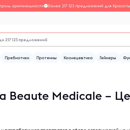
троль оригинальности
Более 217 123 предложений для Красоты
Пребиотики
Протеины
Космецевтика
Гейнеры
Фу
a Beaute Medicale – Ц