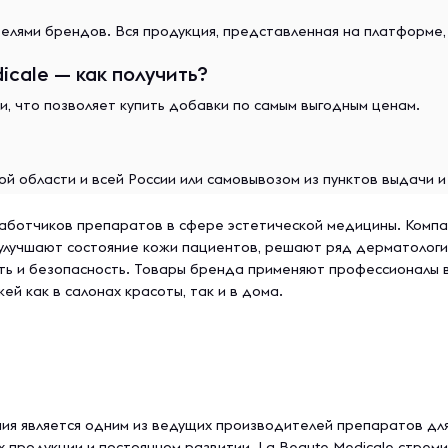
лями брендов. Вся продукция, представленная на платформе,
cale — как получить?
и, что позволяет купить добавки по самым выгодным ценам.
й области и всей России или самовывозом из пунктов выдачи 
работчиков препаратов в сфере эстетической медицины. Компа
улучшают состояние кожи пациентов, решают ряд дерматологи
 и безопасность. Товары бренда применяют профессионалы в 
ей как в салонах красоты, так и в дома.
ания является одним из ведущих производителей препаратов для
продукции и постоянном развитии. La Beaute Medicale стрем