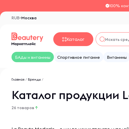
100% кон
RUB
Москва
Каталог
БАДы и витамины
Спортивное питание
Витамины
Главная
/
Бренды
/
Каталог продукции L
26 товаров
↑