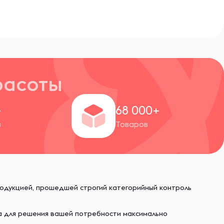
расоты
+
68 000+
в
Товаров
родукцией, прошедшей строгий категорийный контроль
ва для решения вашей потребности максимально