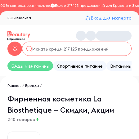
100% контроль оригинальности
Более 217 123 предложений для Красоты и Здо
Вход для эксперта
RUB
Москва
БАДы и витамины
Спортивное питание
Витамины
Главная
/
Бренды
/
Фирменная косметика La
Biosthetique – Скидки, Акции
240 товаров
↑