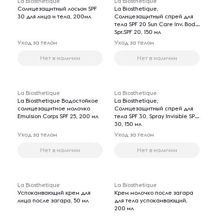
La Biosthetique
La Biosthetique
Солнцезащитный лосьон SPF
La Biosthetique,
30 для лица и тела, 200мл
Солнцезащитный спрей для
тела SPF 20 Sun Care Inv. Body
Spr.SPF 20, 150 мл
Уход за телом
Уход за телом
Нет в наличии
Нет в наличии
La Biosthetique
La Biosthetique
La Biosthetique Водостойкое
La Biosthetique,
солнцезащитное молочко
Солнцезащитный спрей для
Emulsion Corps SPF 25, 200 мл
тела SPF 30, Spray Invisible SPF
30, 150 мл
Уход за телом
Уход за телом
Нет в наличии
Нет в наличии
La Biosthetique
La Biosthetique
Успокаивающий крем для
Крем молочко после загара
лица после загара, 50 мл
для тела успокаивающий,
200 мл