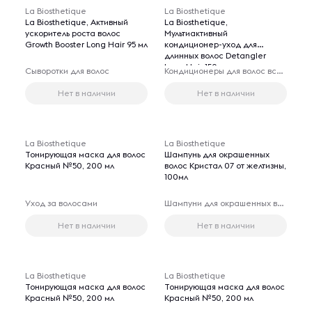
La Biosthetique
La Biosthetique
La Biosthetique, Активный
La Biosthetique,
ускоритель роста волос
Мультиактивный
Growth Booster Long Hair 95 мл
кондиционер-уход для
длинных волос Detangler
Long Hair 150 мл
Сыворотки для волос
Кондиционеры для волос всех типов
Нет в наличии
Нет в наличии
La Biosthetique
La Biosthetique
Тонирующая маска для волос
Шампунь для окрашенных
Красный №50, 200 мл
волос Кристал 07 от желтизны,
100мл
Уход за волосами
Шампуни для окрашенных волос
Нет в наличии
Нет в наличии
La Biosthetique
La Biosthetique
Тонирующая маска для волос
Тонирующая маска для волос
Красный №50, 200 мл
Красный №50, 200 мл