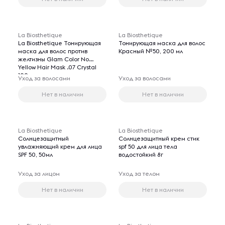
La Biosthetique
La Biosthetique
La Biosthetique Тонирующая
Тонирующая маска для волос
маска для волос против
Красный №50, 200 мл
желтизны Glam Color No
Yellow Hair Mask .07 Crystal
100 мл
Уход за волосами
Уход за волосами
Нет в наличии
Нет в наличии
La Biosthetique
La Biosthetique
Солнцезащитный
Солнцезащитный крем стик
увлажняющий крем для лица
spf 50 для лица тела
SPF 50, 50мл
водостойкий 8г
Уход за лицом
Уход за телом
Нет в наличии
Нет в наличии