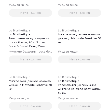
Уход за лицом
Уход за телом
Нет в наличии
Нет в наличии
La Biosthetique
La Biosthetique
La Biosthetique,
Мягкое очищающее молочко
Ревитализирующая эмульсия
для лица Methode Sensitive 50
после бритья, After Shave
мл
Face & Beard Care, 75 мл
Мужские бальзамы после бритья
Уход за лицом
Нет в наличии
Нет в наличии
La Biosthetique
La Biosthetique
Мягкое очищающее молочко
La Biosthetique,
для лица Methode Sensitive 50
Расслабляющий гель-мыло
мл
для тела Relaxing Body Wash,
50 мл
Уход за лицом
Уход за телом
Нет в наличии
Нет в наличии