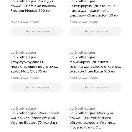
La Biosthetique Мусс для
La Biosthetique
придания объема волосам
Текстурирующая стайлинг-
Fixateur Mousse 200 мл
паста для подвижной
фиксации Constructor 100 мл
Муссы для волос
Кремы для волос
Нет в наличии
Нет в наличии
La Biosthetique
La Biosthetique
La Biosthetique
La Biosthetique,
Структурирующая и
Моделирующая паста-
моделирующая паста для
тянучка для волос с атласным
волос Matt Clay 75 мл
блеском Fiber Paste 100 мл
Кремы для волос
Кремы для волос
Нет в наличии
Нет в наличии
La Biosthetique
La Biosthetique
La Biosthetique, Мусс-спрей
La Biosthetique, Мусс для
для прикорневого объема
придания интенсивного
Volume Booster, 75 мл х 2 шт
объема волосам, Volume
Mousse, 75 мл х 2 шт