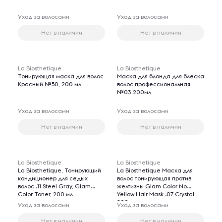
Уход за волосами
Уход за волосами
Нет в наличии
Нет в наличии
La Biosthetique
La Biosthetique
Тонирующая маска для волос
Маска для блонда для блеска
Красный №50, 200 мл
волос профессиональная
№03 200мл
Уход за волосами
Уход за волосами
Нет в наличии
Нет в наличии
La Biosthetique
La Biosthetique
La Biosthetique, Тонирующий
La Biosthetique Маска для
кондиционер для седых
волос тонирующая против
волос .11 Steel Gray, Glam
желтизны Glam Color No
Color Toner, 200 мл
Yellow Hair Mask .07 Crystal
200 мл
Уход за волосами
Уход за волосами
Нет в наличии
Нет в наличии