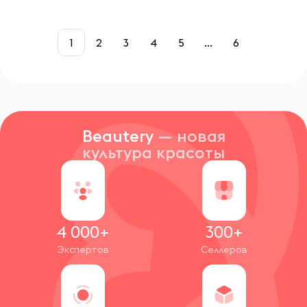
1
2
3
4
5
...
6
Beautery
— новая
культура красоты
4 000+
300+
Экспертов
Селлеров