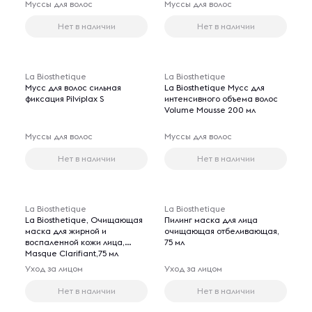
Муссы для волос
Муссы для волос
Нет в наличии
Нет в наличии
La Biosthetique
La Biosthetique
Мусс для волос сильная
La Biosthetique Мусс для
фиксация Pilviplax S
интенсивного объема волос
Volume Mousse 200 мл
Муссы для волос
Муссы для волос
Нет в наличии
Нет в наличии
La Biosthetique
La Biosthetique
La Biosthetique, Очищающая
Пилинг маска для лица
маска для жирной и
очищающая отбеливающая,
воспаленной кожи лица,
75 мл
Masque Clarifiant,75 мл
Уход за лицом
Уход за лицом
Нет в наличии
Нет в наличии