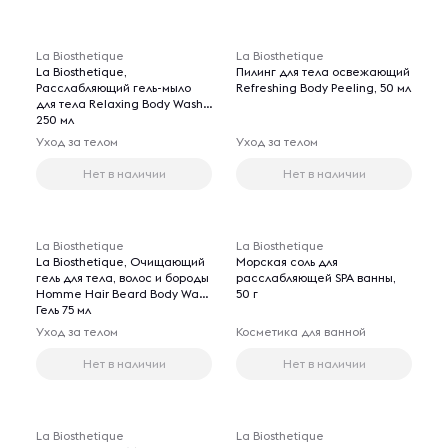
La Biosthetique
La Biosthetique
La Biosthetique,
Пилинг для тела освежающий
Расслабляющий гель-мыло
Refreshing Body Peeling, 50 мл
для тела Relaxing Body Wash,
250 мл
Уход за телом
Уход за телом
Нет в наличии
Нет в наличии
La Biosthetique
La Biosthetique
La Biosthetique, Очищающий
Морская соль для
гель для тела, волос и бороды
расслабляющей SPA ванны,
Homme Hair Beard Body Wash
50 г
Гель 75 мл
Уход за телом
Косметика для ванной
Нет в наличии
Нет в наличии
La Biosthetique
La Biosthetique