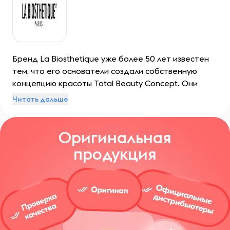
Бренд La Biosthetique уже более 50 лет известен
тем, что его основатели создали собственную
концепцию красоты Total Beauty Concept. Они
воплотили ее в эксклюзивных средствах для
Читать дальше
укладки и окрашивания волос, ухода за локонами и
кожей головы, инновационных препаратах для
Оригинальная
кожи и широком выборе декоративной косметики.
продукция