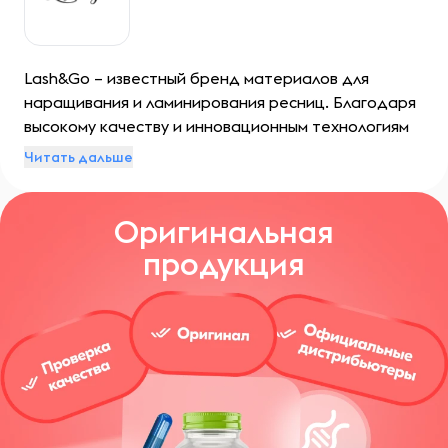
Lash&Go – известный бренд материалов для
наращивания и ламинирования ресниц. Благодаря
высокому качеству и инновационным технологиям
южнокорейская компания заслужила доверие и
Читать дальше
популярность у профессиональных стилистов и
салонов красоты по всему миру.
Оригинальная
продукция