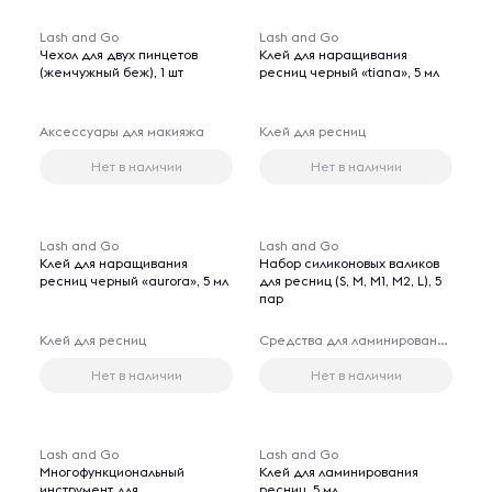
Lash and Go
Lash and Go
Чехол для двух пинцетов
Клей для наращивания
(жемчужный беж), 1 шт
ресниц черный «tiana», 5 мл
Аксессуары для макияжа
Клей для ресниц
Нет в наличии
Нет в наличии
Lash and Go
Lash and Go
Клей для наращивания
Набор силиконовых валиков
ресниц черный «aurora», 5 мл
для ресниц (S, M, M1, M2, L), 5
пар
Клей для ресниц
Средства для ламинирования и биозавивки ресниц
Нет в наличии
Нет в наличии
Lash and Go
Lash and Go
Многофункциональный
Клей для ламинирования
инструмент для
ресниц, 5 мл