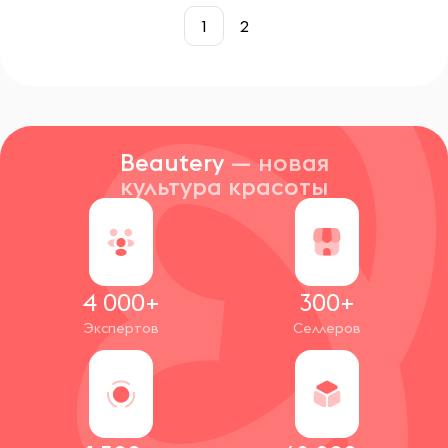
1
2
Beautery
— новая
культура красоты
4 000+
300+
Экспертов
Селлеров