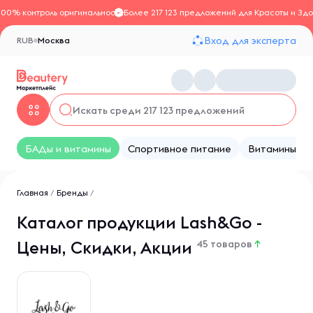
100% контроль оригинальности
Более 217 123 предложений для Красоты и Здо
Вход для эксперта
RUB
Москва
БАДы и витамины
Спортивное питание
Витамины
Главная
/
Бренды
/
Каталог продукции Lash&Go -
Цены, Скидки, Акции
45 товаров
↑