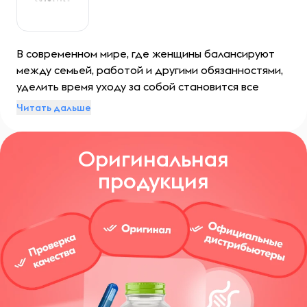
В современном мире, где женщины балансируют
между семьей, работой и другими обязанностями,
уделить время уходу за собой становится все
сложнее. Однако каждая девушка мечтает быть
Читать дальше
молодой, ухоженной и красивой. Именно для таких
женщин была создана косметика Letique.
Оригинальная
продукция