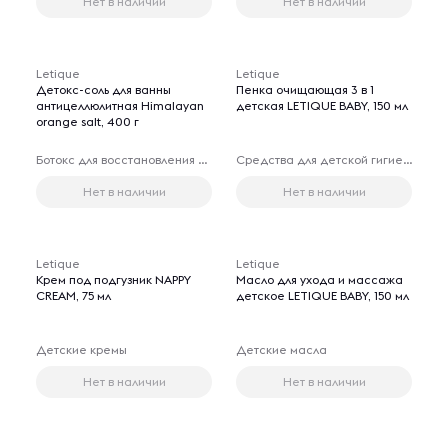
Нет в наличии
Нет в наличии
Letique
Letique
Детокс-соль для ванны
Пенка очищающая 3 в 1
антицеллюлитная Himalayan
детская LETIQUE BABY, 150 мл
orange salt, 400 г
Ботокс для восстановления волос
Средства для детской гигиены
Нет в наличии
Нет в наличии
Letique
Letique
Крем под подгузник NAPPY
Масло для ухода и массажа
CREAM, 75 мл
детское LETIQUE BABY, 150 мл
Детские кремы
Детские масла
Нет в наличии
Нет в наличии