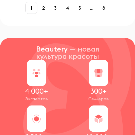
1
2
3
4
5
...
8
Beautery
— новая
культура красоты
4 000+
300+
Экспертов
Селлеров