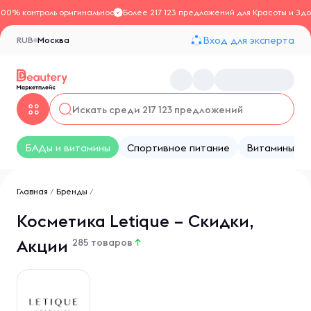
100% контроль оригинальности
Более 217 123 предложений для Красоты и Здо
Вход для эксперта
RUB
Москва
БАДы и витамины
Спортивное питание
Витамины
Главная
/
Бренды
/
Косметика Letique – Скидки,
Акции
285 товаров
↑