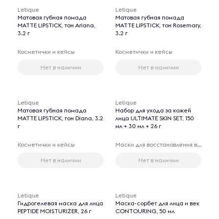
Letique
Letique
Матовая губная помада
Матовая губная помада
MATTE LIPSTICK, тон Ariana,
MATTE LIPSTICK, тон Rosemary,
3.2 г
3.2 г
Косметички и кейсы
Косметички и кейсы
Нет в наличии
Нет в наличии
Letique
Letique
Матовая губная помада
Набор для ухода за кожей
MATTE LIPSTICK, тон Diana, 3.2
лица ULTIMATE SKIN SET, 150
г
мл + 30 мл + 26 г
Косметички и кейсы
Маски для восстановления волос
Нет в наличии
Нет в наличии
Letique
Letique
Гидрогелевая маска для лица
Маска-сорбет для лица и век
PEPTIDE MOISTURIZER, 26 г
CONTOURING, 50 мл