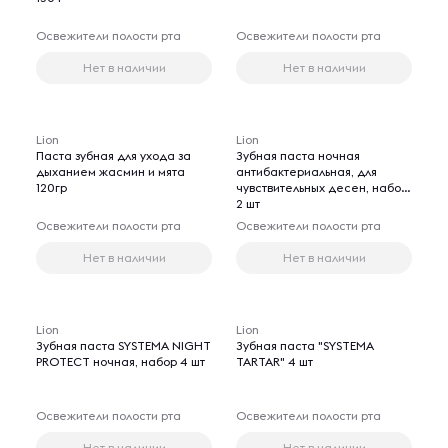
Освежители полости рта
Освежители полости рта
Нет в наличии
Нет в наличии
Lion
Lion
Паста зубная для ухода за
Зубная паста ночная
дыханием жасмин и мята
антибактериальная, для
120гр
чувствительных десен, набор
2 шт
Освежители полости рта
Освежители полости рта
Нет в наличии
Нет в наличии
Lion
Lion
Зубная паста SYSTEMA NIGHT
Зубная паста "SYSTEMA
PROTECT ночная, набор 4 шт
TARTAR" 4 шт
Освежители полости рта
Освежители полости рта
Нет в наличии
Нет в наличии