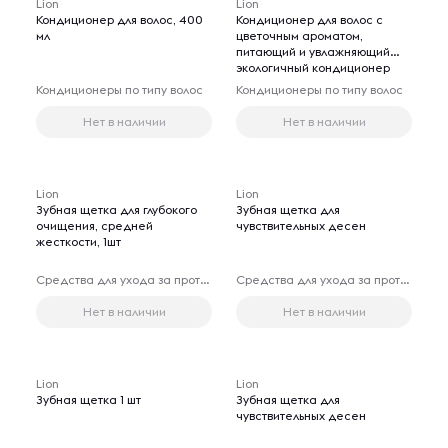
Lion
Lion
Кондиционер для волос, 400
Кондиционер для волос с
мл
цветочным ароматом,
питающий и увлажняющий
экологичный кондиционер
для сухих и нормальных волос
Кондиционеры по типу волос
Кондиционеры по типу волос
с натуральными
компонентами, 400 мл
Нет в наличии
Нет в наличии
Lion
Lion
Зубная щетка для глубокого
Зубная щетка для
очищения, средней
чувствительных десен
жесткости, 1шт
Средства для ухода за протезами
Средства для ухода за протезами
Нет в наличии
Нет в наличии
Lion
Lion
Зубная щетка 1 шт
Зубная щетка для
чувствительных десен