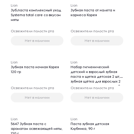
Lion
Lion
Зуб.паста комплексный уход
Зубная паста от налета и
Systema total care со вкусом
кариеса Корея
мяты
Освежители полости рта
Освежители полости рта
Нет в наличии
Нет в наличии
Lion
Lion
Зубная паста ночная Корея
Набор гигиенический
120 гр
детский и взрослый зубная
паста и щетка детская 2 шт,
зубная щётка для взрослых 2
шт, мыло для рук туалетное 2
Освежители полости рта
Освежители полости рта
шт, мыло-скраб для тела 1 шт
Нет в наличии
Нет в наличии
Lion
Lion
5647 Зубная паста c
Паста зубная детская
ароматом освежающей мяты,
Клубника, 90 г
130 г