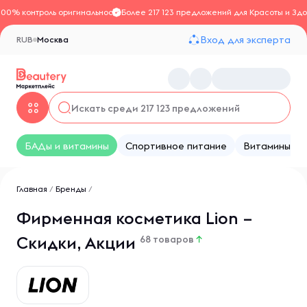
100% контроль оригинальности
Более 217 123 предложений для Красоты и Здо
Вход для эксперта
RUB
Москва
БАДы и витамины
Спортивное питание
Витамины
Главная
/
Бренды
/
Фирменная косметика Lion –
Скидки, Акции
68 товаров
↑