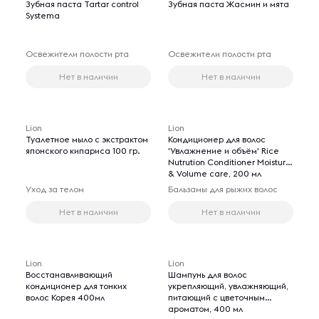
Зубная паста Tartar control
Зубная паста Жасмин и мята
Systema
Освежители полости рта
Освежители полости рта
Нет в наличии
Нет в наличии
Lion
Lion
Туалетное мыло с экстрактом
Кондиционер для волос
японского кипариса 100 гр.
'Увлажнение и объём' Rice
Nutrution Conditioner Moisture
& Volume care, 200 мл
Уход за телом
Бальзамы для рыжих волос
Нет в наличии
Нет в наличии
Lion
Lion
Восстанавливающий
Шампунь для волос
кондиционер для тонких
укрепляющий, увлажняющий,
волос Корея 400мл
питающий с цветочным
ароматом, 400 мл