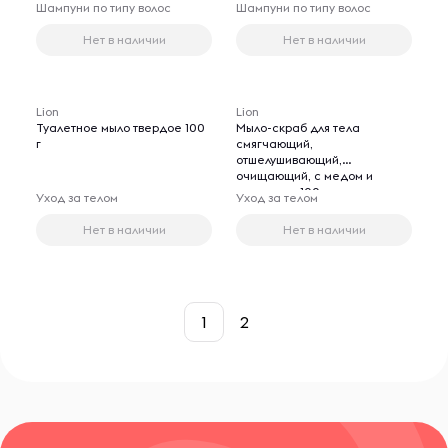
Шампуни по типу волос
Шампуни по типу волос
Нет в наличии
Нет в наличии
Lion
Lion
Туалетное мыло твердое 100
Мыло-скраб для тела
г
смягчающий,
отшелушивающий,
очищающий, с медом и
каштаном, 100 гр
Уход за телом
Уход за телом
Нет в наличии
Нет в наличии
1
2