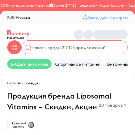
100% контроль оригинальности
Более 217 123 предложений для Красоты и Здо
Вход для эксперта
RUB
Москва
БАДы и витамины
Спортивное питание
Витамины
Главная
/
Бренды
/
Продукция бренда Liposomal
Vitamins – Скидки, Акции
20 товаров
↑