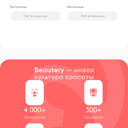
Витамины
Витамины
Нет в наличии
Нет в наличии
Beautery
— новая
Широкий ассортимент продукции: Бренд
культура красоты
предлагает разнообразные продукты для ухода за
кожей лица, тела и волосами, позволяя каждому
потребителю найти подходящее средство для
своих индивидуальных потребностей и типа кожи.
4 000+
300+
Экспертов
Селлеров