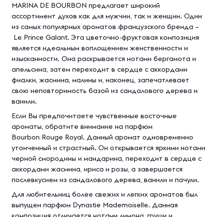
MARINA DE BOURBON предлагает широкий
ассортимент духов как для мужчин, так и женщин. Один
из самых популярных ароматов французского бренда –
Le Prince Galant. Эта цветочно-фруктовая композиция
является идеальным воплощением женственности и
изысканности. Она раскрывается нотами бергамота и
апельсина, затем переходит в сердце с аккордами
фиалки, жасмина, малины и, наконец, запечатлевает
свою неповторимость базой из сандалового дерева и
ванили.
Если Вы предпочитаете чувственные восточные
ароматы, обратите внимание на парфюм
Bourbon Rouge Royal. Данный аромат одновременно
утонченный и страстный. Он открывается яркими нотами
черной смородины и мандарина, переходит в сердце с
аккордами жасмина, ириса и розы, а завершается
послевкусием из сандалового дерева, ванили и пачули.
Для любительниц более свежих и легких ароматов был
выпущен парфюм Dynastie Mademoiselle. Данная
композиция отличается нотами лимона, груши и