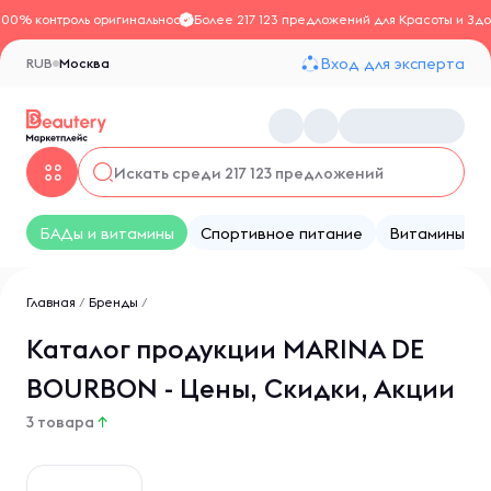
100% контроль оригинальности
Более 217 123 предложений для Красоты и Здо
Вход для эксперта
RUB
Москва
БАДы и витамины
Спортивное питание
Витамины
Главная
/
Бренды
/
Каталог продукции MARINA DE
BOURBON - Цены, Скидки, Акции
3 товара
↑