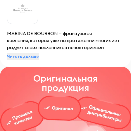
MARINA DE BOURBON – французская
компания, которая уже на протяжении многих лет
радует своих поклонников неповторимыми
ароматами и изысканными композициями.
Читать дальше
Благодаря высококачественному производству и
вниманию к деталям бренд стал одним из самых
Оригинальная
узнаваемых и уважаемых в индустрии парфюмерии.
продукция