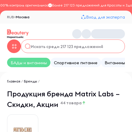
100% контроль оригинальности
Более 217 123 предложений для Красоты и Здо
Вход для эксперта
RUB
Москва
БАДы и витамины
Спортивное питание
Витамины
Главная
/
Бренды
/
Продукция бренда Matrix Labs –
Скидки, Акции
44 товара
↑