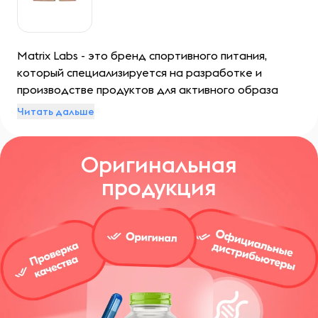
Matrix Labs - это бренд спортивного питания,
который специализируется на разработке и
производстве продуктов для активного образа
жизни и спортивных достижений. Он стремится
Читать дальше
предложить высококачественные продукты,
которые помогут спортсменам достичь своих
Оригинальная
целей в тренировках и соревнованиях.
продукция