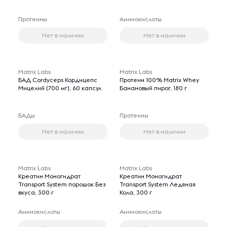
Протеины
Аминокислоты
Нет в наличии
Нет в наличии
Matrix Labs
Matrix Labs
БАД Cordyceps Кордицепс
Протеин 100% Matrix Whey
Мицелий (700 мг), 60 капсул
Банановый пирог, 180 г
БАДы
Протеины
Нет в наличии
Нет в наличии
Matrix Labs
Matrix Labs
Креатин Моногидрат
Креатин Моногидрат
Transport System порошок Без
Transport System Ледяная
вкуса, 300 г
Кола, 300 г
Аминокислоты
Аминокислоты