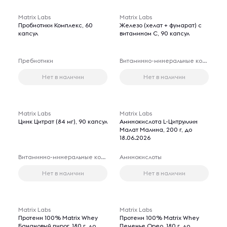
Matrix Labs
Matrix Labs
Пробиотики Комплекс, 60
Железо (хелат + фумарат) с
капсул
витамином С, 90 капсул
Пребиотики
Витаминно-минеральные комплексы
Нет в наличии
Нет в наличии
Matrix Labs
Matrix Labs
Цинк Цитрат (84 мг), 90 капсул
Аминокислота L-Цитруллин
Малат Малина, 200 г, до
18.06.2026
Витаминно-минеральные комплексы
Аминокислоты
Нет в наличии
Нет в наличии
Matrix Labs
Matrix Labs
Протеин 100% Matrix Whey
Протеин 100% Matrix Whey
Банановый пирог, 180 г, до
Печенье Орео, 180 г, до