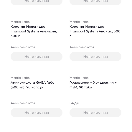
Нет в наличии
Нет в наличии
Matrix Labs
Matrix Labs
Креатин Моногидрат
Креатин Моногидрат
Transport System Апельсин,
Transport System Ананас, 300
300 г
г
Аминокислоты
Аминокислоты
Нет в наличии
Нет в наличии
Matrix Labs
Matrix Labs
Аминокислота GABA Габа
Глюкозамин + Хондроитин +
(600 мг), 90 капсул
MSM, 90 табл
Аминокислоты
БАДы
Нет в наличии
Нет в наличии