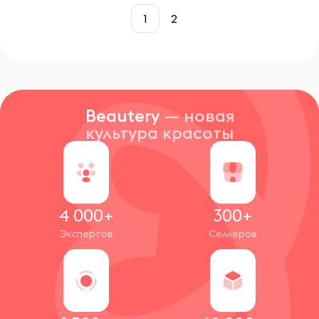
1
2
Beautery
— новая
культура красоты
4 000+
300+
Экспертов
Селлеров