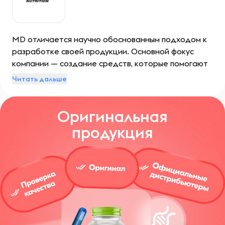
MD отличается научно обоснованным подходом к
разработке своей продукции. Основной фокус
компании — создание средств, которые помогают
людям выглядеть моложе, чувствовать себя лучше и
Читать дальше
жить полноценной жизнью. Продукция бренда
включает в себя широкий ассортимент от решений
Оригинальная
для ухода за волосами до косметических
инноваций, предназначенных для улучшения
продукция
состояния кожи.