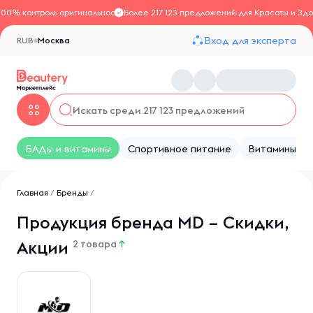
100% контроль оригинальности
Более 217 123 предложений для Красоты и Здо
Вход для эксперта
RUB
Москва
БАДы и витамины
Спортивное питание
Витамины
Главная
/
Бренды
/
Продукция бренда MD – Скидки,
Акции
2 товара
↑