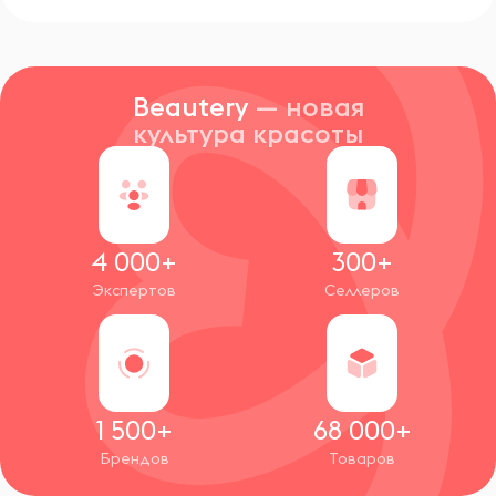
Beautery
— новая
культура красоты
4 000+
300+
Экспертов
Селлеров
1 500+
68 000+
Брендов
Товаров