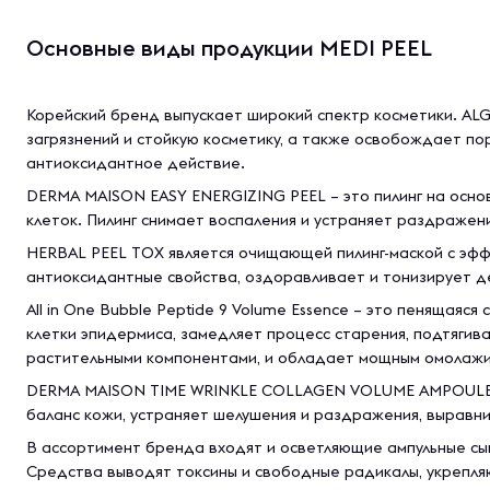
Основные виды продукции MEDI PEEL
Корейский бренд выпускает широкий спектр косметики. AL
загрязнений и стойкую косметику, а также освобождает по
антиоксидантное действие.
DERMA MAISON EASY ENERGIZING PEEL – это пилинг на осно
клеток. Пилинг снимает воспаления и устраняет раздражени
HERBAL PEEL TOX является очищающей пилинг-маской с эфф
антиоксидантные свойства, оздоравливает и тонизирует де
All in One Bubble Peptide 9 Volume Essence – это пенящаяс
клетки эпидермиса, замедляет процесс старения, подтяги
растительными компонентами, и обладает мощным омолаж
DERMA MAISON TIME WRINKLE COLLAGEN VOLUME AMPOULE – 
баланс кожи, устраняет шелушения и раздражения, выравн
В ассортимент бренда входят и осветляющие ампульные сыв
Средства выводят токсины и свободные радикалы, укрепля