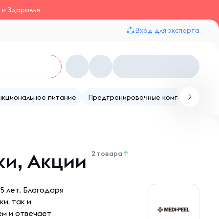
 и Здоровья
Вход для эксперта
нкциональное питание
Предтренировочные комплексы
Те
ки, Акции
2 товара
↑
5 лет. Благодаря
и, так и
ем и отвечает