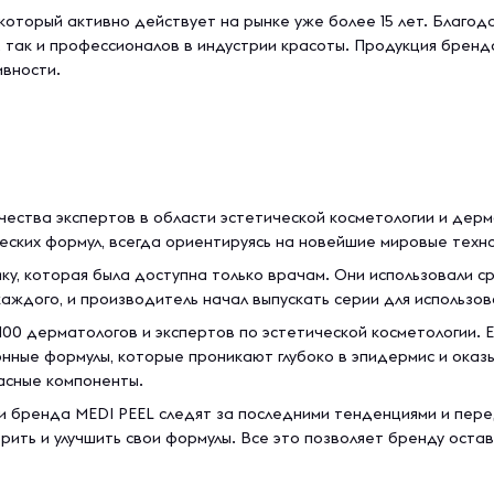
 который активно действует на рынке уже более 15 лет. Благо
, так и профессионалов в индустрии красоты. Продукция брен
ивности.
чества экспертов в области эстетической косметологии и дерм
ских формул, всегда ориентируясь на новейшие мировые техно
у, которая была доступна только врачам. Они использовали с
каждого, и производитель начал выпускать серии для использов
 100 дерматологов и экспертов по эстетической косметологии. 
нные формулы, которые проникают глубоко в эпидермис и оказ
асные компоненты.
ли бренда MEDI PEEL следят за последними тенденциями и пер
рить и улучшить свои формулы. Все это позволяет бренду оста