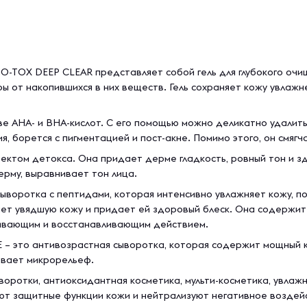
GO-TOX DEEP CLEAR представляет собой гель для глубокого оч
ры от накопившихся в них веществ. Гель сохраняет кожу увлажн
ве АНА- и BHA-кислот. С его помощью можно деликатно удалит
я, борется с пигментацией и пост-акне. Помимо этого, он смягч
ектом детокса. Она придает дерме гладкость, ровный тон и 
рму, выравнивает тон лица.
я сыворотка с пептидами, которая интенсивно увлажняет кожу, 
вает увядшую кожу и придает ей здоровый блеск. Она содержи
ивающим и восстанавливающим действием.
это антивозрастная сыворотка, которая содержит мощный ко
ивает микрорельеф.
оротки, антиоксидантная косметика, мульти-косметика, увлаж
ют защитные функции кожи и нейтрализуют негативное воздейс