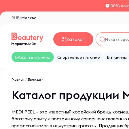
100% кон
RUB
Москва
Каталог
БАДы и витамины
Спортивное питание
Витамины
Главная
/
Бренды
/
Каталог продукции M
MEDI PEEL – это известный корейский бренд космец
богатому опыту и постоянному совершенствованию к
профессионалов в индустрии красоты. Продукция б