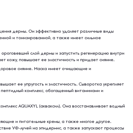
ищения дермы. Он эффективно удаляет различные виды
енной и тонизированной, а также имеет сильное
ь ороговевший слой дермы и запустить регенерацию внутри
ает кожу, повышает ее эластичность и придает сияние.
здоровое сияние. Маска имеет очищающие и
повышает ее упругость и эластичность. Сыворотка укрепляет
т пептидный комплекс, обогащенный витаминами и
мплекс AQUAXYL (акваксил). Она восстанавливает водный
няющие и питательные кремы, а также многое другое.
твие УФ-лучей на эпидермис, а также запускают процессы