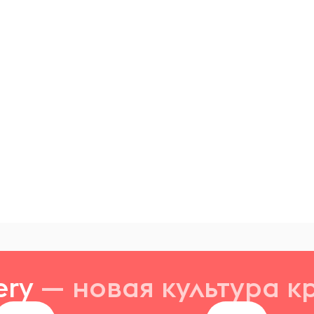
ery
— новая
культура к