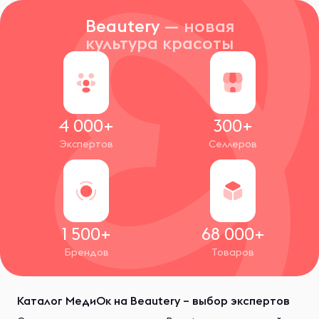
Beautery
— новая
культура красоты
4 000+
300+
Экспертов
Селлеров
1 500+
68 000+
Брендов
Товаров
Каталог МедиОк на Beautery – выбор экспертов