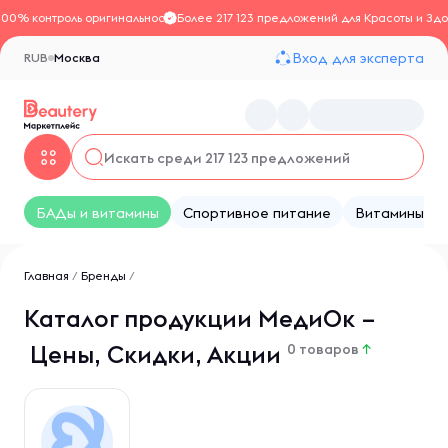
100% контроль оригинальности
Более 217 123 предложений для Красоты и Здо
Вход для эксперта
RUB
Москва
БАДы и витамины
Спортивное питание
Витамины
Главная
/
Бренды
/
Каталог продукции МедиОк –
Цены, Скидки, Акции
0 товаров
↑