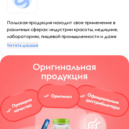
Польская продукция находит свое применение в
различных сферах: индустрии красоты, медицине,
лабораториях, пищевой промышленности и даже
клининге. На данный момент продукты бренда
Читать дальше
известны во всем мире.
Оригинальная
продукция