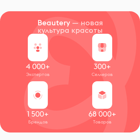
Beautery
— новая
культура красоты
4 000+
300+
Экспертов
Селлеров
1 500+
68 000+
Брендов
Товаров