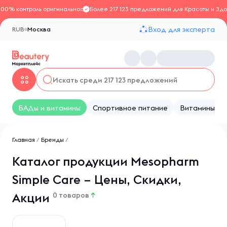
100% контроль оригинальности
Более 217 123 предложений для Красоты и Здо
Вход для эксперта
RUB
Москва
БАДы и витамины
Спортивное питание
Витамины
Главная
/
Бренды
/
Каталог продукции Mesopharm
Simple Care – Цены, Скидки,
Акции
0 товаров
↑