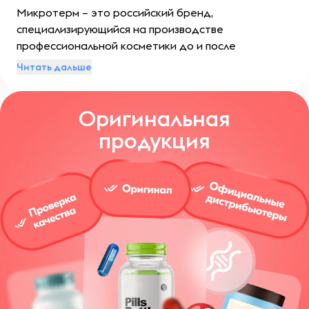
Микротерм – это российский бренд,
специализирующийся на производстве
профессиональной косметики до и после
депиляции. Он является одним из лидеров на рынке
Читать дальше
и предлагают широкий ассортимент
высококачественной продукции.
Оригинальная
продукция