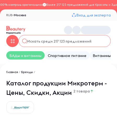
100% контроль оригинальности
Более 217 123 предложений для Красоты и Здо
Вход для эксперта
RUB
Москва
БАДы и витамины
Спортивное питание
Витамины
Главная
/
Бренды
/
Каталог продукции Микротерм -
Цены, Скидки, Акции
2 товара
↑