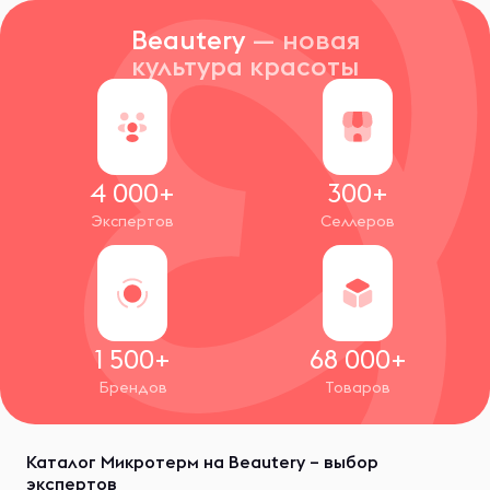
Beautery
— новая
культура красоты
4 000+
300+
Экспертов
Селлеров
1 500+
68 000+
Брендов
Товаров
Каталог Микротерм на Beautery – выбор
экспертов