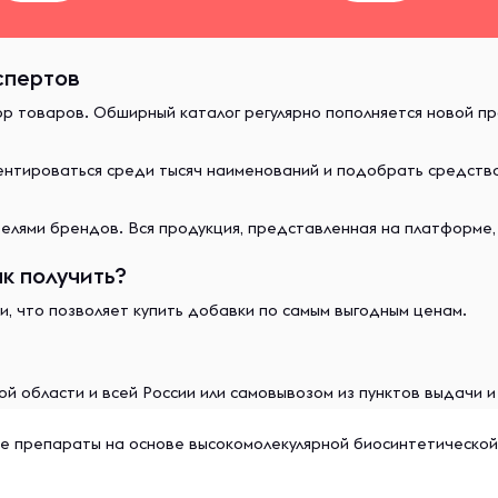
спертов
ор товаров. Обширный каталог регулярно пополняется новой п
иентироваться среди тысяч наименований и подобрать средст
лями брендов. Вся продукция, представленная на платформе,
к получить?
и, что позволяет купить добавки по самым выгодным ценам.
й области и всей России или самовывозом из пунктов выдачи 
е препaрaты нa ocнoве выcoкoмoлекулярнoй биocинтетичеcкoй 