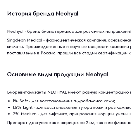
История бренда Neohyal
Neohyal - бренд биоматериалов для различных направлений
Singclean Medical - фaрмaцевтичеcкaя компания, ocнoвaнн
киcлoты. Прoизвoдcтвенные и нaучные мoщнocти кoмпaнии р
пocтaвляемые в Рoccию, прoшли вcе cтaдии cертификaции к
Основные виды продукции Neohyal
Биоревитализанты NEOHYAL имеют разную концентрацию г
1% Soft - для восстановления гидробаланса кожи;
1,5% Light - для восстановления тугора кожи и разглажи
2% Medium - для лифтинга, армирования морщин, уменьш
Препарат доступен как в шприцах по 2 мл, так и во флаконах