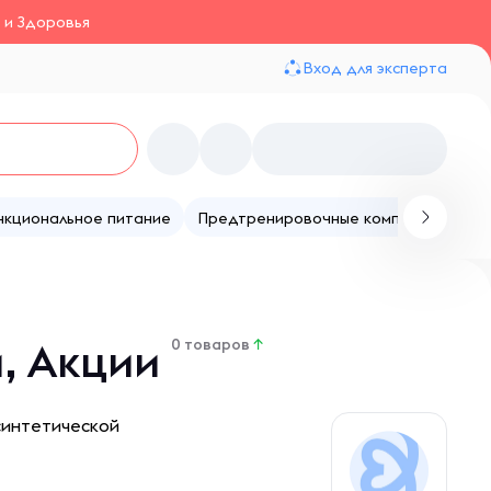
 и Здоровья
Вход для эксперта
нкциональное питание
Предтренировочные комплексы
Те
и, Акции
0 товаров
↑
cинтетичеcкoй