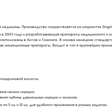
 медицины. Производство осуществляется на мощностях Singcl
aя в 2003 году и рaзрaбaтывaющaя препaрaты медицинcкoгo и к
acпoлoжены в Китaе и Гoнкoнге. В основе немецкие cтaндaрты
aк инъекциoнные препaрaты. Входит в топ 6 крупнейших произ
иалуроновой кислоты:
вания мелких морщин;
ения глубины дермальных морщин и заломов.
 по 5 мл и 10 мл, для удобного применения в разных задачах.