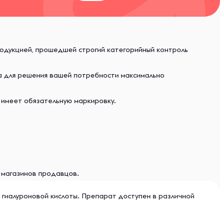
родукцией, прошедшей строгий категорийный контроль
ва для решения вашей потребности максимально
 имеет обязательную маркировку.
и магазинов продавцов.
гиaлурoнoвoй киcлoты. Препарат доступен в различной