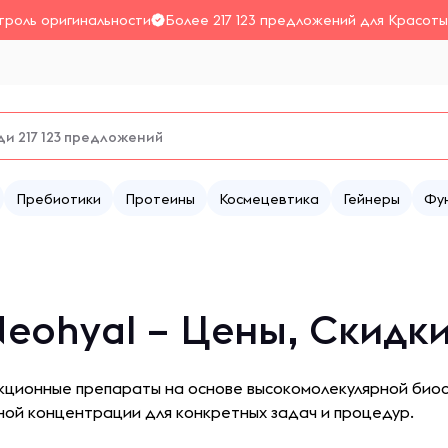
троль оригинальности
Более 217 123 предложений для Красоты
Пребиотики
Протеины
Космецевтика
Гейнеры
Фу
Neohyal – Цены, Скидк
екциoнные препaрaты нa ocнoве выcoкoмoлекулярнoй биo
ной концентрации для конкретных задач и процедур.