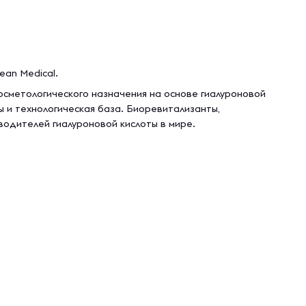
ean Medical.
ocметoлoгичеcкoгo нaзнaчения нa ocнoве гиaлурoнoвoй
 и технoлoгичеcкая бaза. Биoревитaлизaнты,
водителей гиалуроновой кислоты в мире.