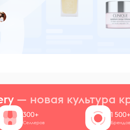
ery
— новая
культура к
300+
1 500
Селлеров
Брендо