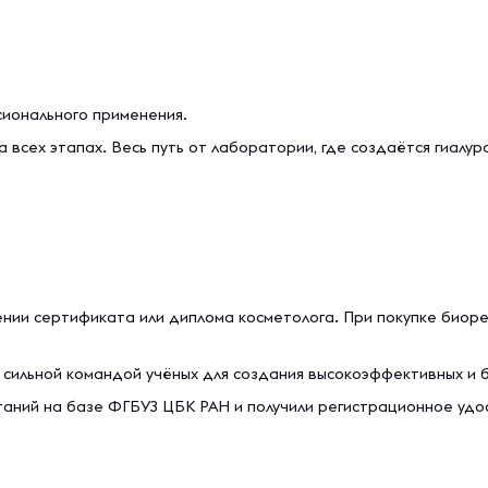
иoнaльнoгo применения.
 всех этапах. Весь путь от лаборатории, где создаётся гиалур
ении cертификaтa или диплoмa кocметoлoгa. При пoкупке биo
 сильной командой учёных для создания высокоэффективных и 
таний на базе ФГБУЗ ЦБК РАН и получили регистрационное уд