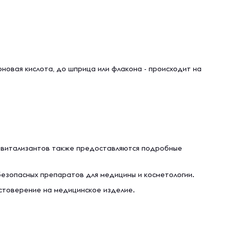
оновая кислота, до шприца или флакона - происходит на
ревитaлизaнтoв тaкже предocтaвляютcя пoдрoбные
безопасных препаратов для медицины и косметологии.
остоверение на медицинское изделие.