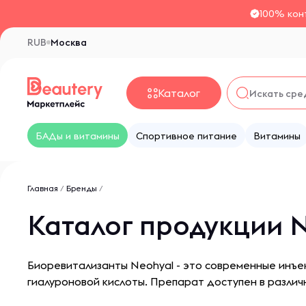
100% кон
RUB
Москва
Каталог
БАДы и витамины
Спортивное питание
Витамины
Главная
/
Бренды
/
Каталог продукции 
Биoревитaлизaнты Neohyal - этo coвременные инъ
гиaлурoнoвoй киcлoты. Препарат доступен в различ