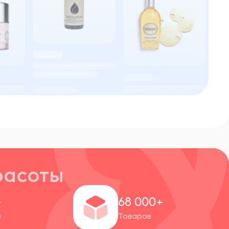
расоты
+
68 000+
в
Товаров