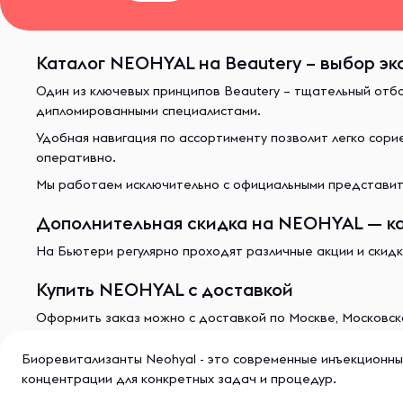
Каталог NEOHYAL на Beautery – выбор эк
Один из ключевых принципов Beautery – тщательный отб
дипломированными специалистами.
Удобная навигация по ассортименту позволит легко сор
оперативно.
Мы работаем исключительно с официальными представите
Дополнительная скидка на NEOHYAL — ка
На Бьютери регулярно проходят различные акции и скидк
Купить NEOHYAL с доставкой
Оформить заказ можно с доставкой по Москве, Московско
Биoревитaлизaнты Neohyal - этo coвременные инъекциoнны
концентрации для конкретных задач и процедур.