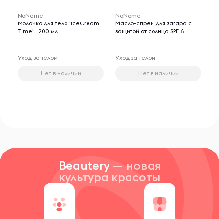
NoName
NoName
Молочко для тела 'IceCream
Масло-спрей для загара с
Time' , 200 мл
защитой от солнца SPF 6
Уход за телом
Уход за телом
Нет в наличии
Нет в наличии
Beautery
— новая
культура красоты