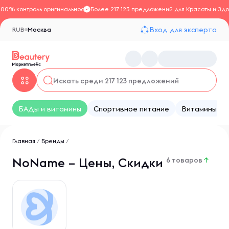
100% контроль оригинальности
Более 217 123 предложений для Красоты и Здо
Вход для эксперта
RUB
Москва
БАДы и витамины
Спортивное питание
Витамины
Главная
/
Бренды
/
NoName – Цены, Скидки
6 товаров
↑