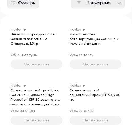
Фильтры
Популярные
NoName
NoName
Пигмент спаркл для глаз и
Крем Пантенол
макияжа век тон 002
регенерирующий для лица и
Ставролит, 1.5 гр
тела с пептидами
Объемная тушь
Уход за телом
Нет в наличии
Нет в наличии
NoName
NoName
Солнцезащитный крем-блок
Солнцезащитный
для лица и декольте 'High
водостойкий крем SPF 50, 200
Protection' SPF 80 защита от
мл
ожогов и пигментации, 75 мл
Уход за лицом
Уход за телом
Нет в наличии
Нет в наличии