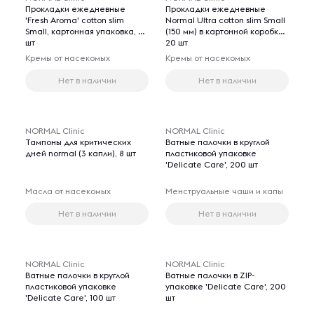
Прокладки ежедневные
Прокладки ежедневные
'Fresh Aroma' cotton slim
Normal Ultra cotton slim Small
Small, картонная упаковка, 20
(150 мм) в картонной коробке,
шт
20 шт
Кремы от насекомых
Кремы от насекомых
Нет в наличии
Нет в наличии
NORMAL Clinic
NORMAL Clinic
Тампоны для критических
Ватные палочки в круглой
дней normal (3 капли), 8 шт
пластиковой упаковке
'Delicate Care', 200 шт
Масла от насекомых
Менструальные чаши и капы
Нет в наличии
Нет в наличии
NORMAL Clinic
NORMAL Clinic
Ватные палочки в круглой
Ватные палочки в ZIP-
пластиковой упаковке
упаковке 'Delicate Care', 200
'Delicate Care', 100 шт
шт