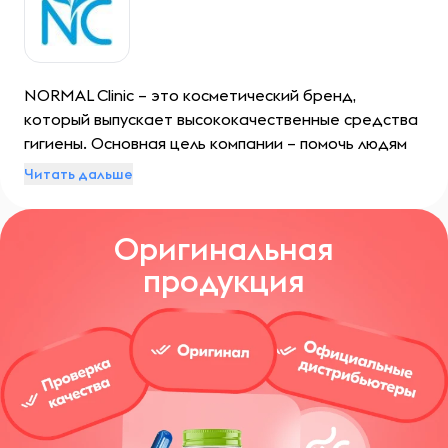
NORMAL Clinic – это косметический бренд,
который выпускает высококачественные средства
гигиены. Основная цель компании – помочь людям
обрести красивую кожу, поддерживать ее
Читать дальше
здоровье и красоту.
Оригинальная
продукция