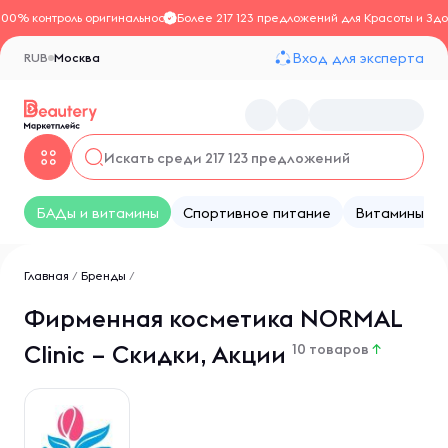
100% контроль оригинальности
Более 217 123 предложений для Красоты и Здо
Вход для эксперта
RUB
Москва
БАДы и витамины
Спортивное питание
Витамины
Главная
/
Бренды
/
Фирменная косметика NORMAL
Clinic – Скидки, Акции
10 товаров
↑