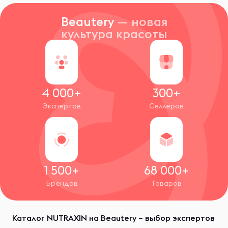
Beautery
— новая
культура красоты
4 000+
300+
Экспертов
Селлеров
1 500+
68 000+
Брендов
Товаров
Каталог NUTRAXIN на Beautery – выбор экспертов