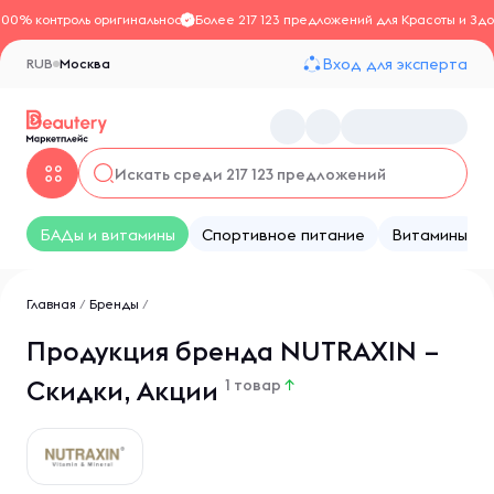
100% контроль оригинальности
Более 217 123 предложений для Красоты и Здо
Вход для эксперта
RUB
Москва
БАДы и витамины
Спортивное питание
Витамины
Главная
/
Бренды
/
Продукция бренда NUTRAXIN –
Скидки, Акции
1 товар
↑