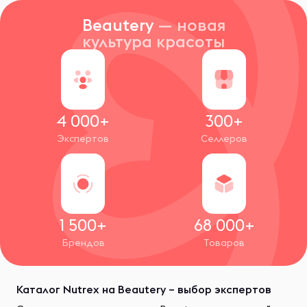
Beautery
— новая
культура красоты
4 000+
300+
Экспертов
Селлеров
1 500+
68 000+
Брендов
Товаров
Каталог Nutrex на Beautery – выбор экспертов