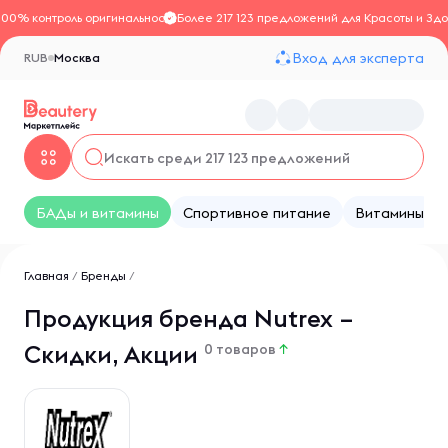
100% контроль оригинальности
Более 217 123 предложений для Красоты и Здо
Вход для эксперта
RUB
Москва
БАДы и витамины
Спортивное питание
Витамины
Главная
/
Бренды
/
Продукция бренда Nutrex –
Скидки, Акции
0 товаров
↑