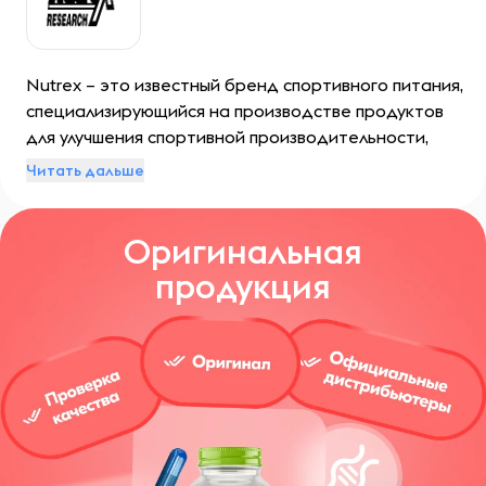
Nutrex – это известный бренд спортивного питания,
специализирующийся на производстве продуктов
для улучшения спортивной производительности,
увеличения мышечной массы, повышения
Читать дальше
выносливости и общего здоровья.
Оригинальная
продукция