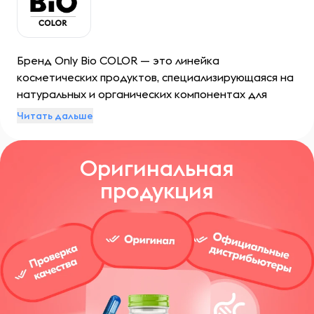
Бренд Only Bio COLOR — это линейка
косметических продуктов, специализирующаяся на
натуральных и органических компонентах для
окрашивания волос. Их продукция известна своим
Читать дальше
стремлением к безопасности и заботе о волосах,
используя только натуральные ингредиенты и
Оригинальная
избегая агрессивных химических добавок.
продукция