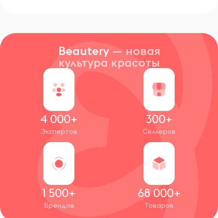
Beautery
— новая
культура красоты
4 000+
300+
Экспертов
Селлеров
1 500+
68 000+
Брендов
Товаров