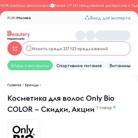
100% контроль оригинальности
Более 217 123 предложений для Красоты и Здо
Вход для эксперта
RUB
Москва
БАДы и витамины
Спортивное питание
Витамины
Главная
/
Бренды
/
Косметика для волос Only Bio
COLOR – Скидки, Акции
1 товар
↑