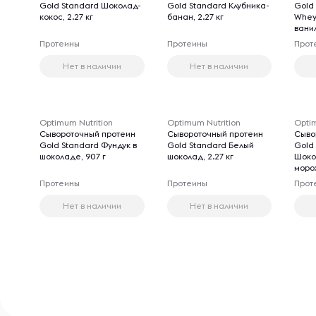
Gold Standard Шоколад-
Gold Standard Клубника-
Gold
кокос, 2.27 кг
банан, 2.27 кг
Whey
ванил
Протеины
Протеины
Прот
Нет в наличии
Нет в наличии
Optimum Nutrition
Optimum Nutrition
Optim
Сывороточный протеин
Сывороточный протеин
Сыво
Gold Standard Фундук в
Gold Standard Белый
Gold
шоколаде, 907 г
шоколад, 2.27 кг
Шоко
морож
Протеины
Протеины
Прот
Нет в наличии
Нет в наличии