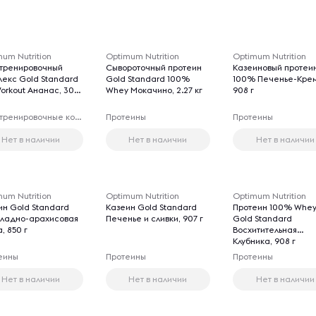
um Nutrition
Optimum Nutrition
Optimum Nutrition
тренировочный
Сывороточный протеин
Казеиновый протеи
лекс Gold Standard
Gold Standard 100%
100% Печенье-Крем
Workout Ананас, 300
Whey Мокачино, 2.27 кг
908 г
Предтренировочные комплексы
Протеины
Протеины
Нет в наличии
Нет в наличии
Нет в наличии
um Nutrition
Optimum Nutrition
Optimum Nutrition
ин Gold Standard
Казеин Gold Standard
Протеин 100% Whe
ладно-арахисовая
Печенье и сливки, 907 г
Gold Standard
, 850 г
Восхитительная
Клубника, 908 г
еины
Протеины
Протеины
Нет в наличии
Нет в наличии
Нет в наличии