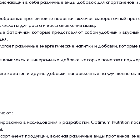
включающий в себя различные виды добавок для спортсменов и
образные протеиновые порошки, включая сывороточный протеин 
кислоты для роста и восстановления мышц.
е батончики, которые представляют собой удобный и вкусный 
дня.
длагает различные энергетические напитки и добавки, которые
е комплексы и минеральные добавки, которые помогают поддер
кже креатин и другие добавки, направленные на улучшение мыш
ючают:
ированию в исследования и разработки, Optimum Nutrition по
ы.
ортимент продукции, включая различные виды протеинов, энер