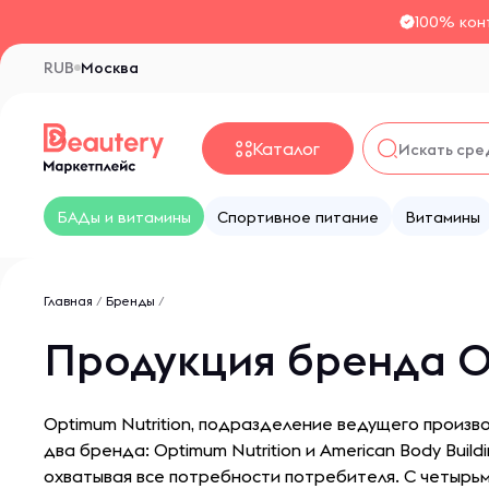
100% кон
RUB
Москва
Каталог
БАДы и витамины
Спортивное питание
Витамины
Главная
/
Бренды
/
Продукция бренда O
Optimum Nutrition, подразделение ведущего произво
два бренда: Optimum Nutrition и American Body Bui
охватывая все потребности потребителя. С четырь