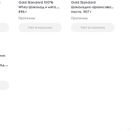
%
Gold Standard 100%
Gold Standard
Whey Шоколад и мята,
Шоколадно-арахисовая
896 г
паста, 907 г
Протеины
Протеины
Нет в наличии
Нет в наличии
еин
ад,