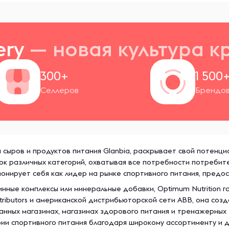
ery
— новая
культура к
300+
1 500
Селлеров
Брендо
сыров и продуктов питания Glanbia, раскрывает свой потенциа
ок различных категорий, охватывая все потребности потребит
онирует себя как лидер на рынке спортивного питания, предос
инные комплексы или минеральные добавки, Optimum Nutrition 
stributors и американской дистрибьюторской сети ABB, она со
ых магазинах, магазинах здорового питания и тренажерных зала
трии спортивного питания благодаря широкому ассортименту и 