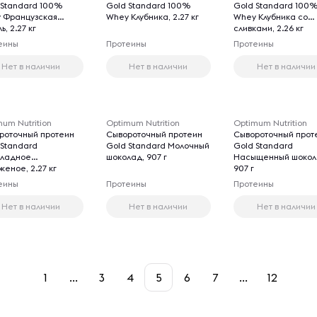
 Standard 100%
Gold Standard 100%
Gold Standard 100
 Французская
Whey Клубника, 2.27 кг
Whey Клубника со
ь, 2.27 кг
сливками, 2.26 кг
еины
Протеины
Протеины
Нет в наличии
Нет в наличии
Нет в наличии
um Nutrition
Optimum Nutrition
Optimum Nutrition
роточный протеин
Сывороточный протеин
Сывороточный прот
 Standard
Gold Standard Молочный
Gold Standard
ладное
шоколад, 907 г
Насыщенный шокол
еное, 2.27 кг
907 г
еины
Протеины
Протеины
Нет в наличии
Нет в наличии
Нет в наличии
1
...
3
4
5
6
7
...
12