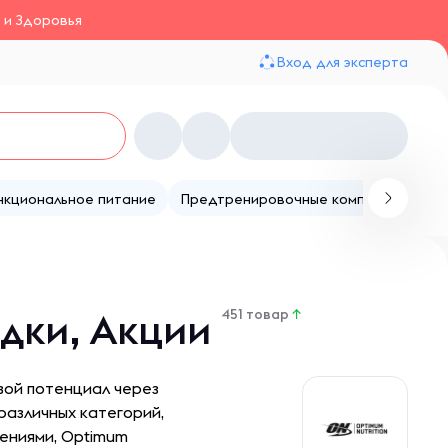
 и Здоровья
Вход для эксперта
нкциональное питание
Предтренировочные комплексы
Те
идки, Акции
451 товар
↑
свой потенциал через
различных категорий,
ениями, Optimum