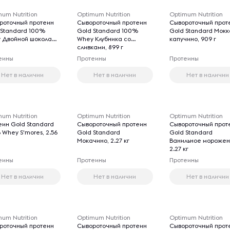
um Nutrition
Optimum Nutrition
Optimum Nutrition
роточный протеин
Сывороточный протеин
Сывороточный прот
 Standard 100%
Gold Standard 100%
Gold Standard Мокк
 Двойной шоколад,
Whey Клубника со
капучино, 909 г
сливками, 899 г
еины
Протеины
Протеины
Нет в наличии
Нет в наличии
Нет в наличии
um Nutrition
Optimum Nutrition
Optimum Nutrition
еин Gold Standard
Сывороточный протеин
Сывороточный прот
 Whey S'mores, 2.56
Gold Standard
Gold Standard
Мокачино, 2.27 кг
Ванильное морожен
2.27 кг
еины
Протеины
Протеины
Нет в наличии
Нет в наличии
Нет в наличии
um Nutrition
Optimum Nutrition
Optimum Nutrition
роточный протеин
Сывороточный протеин
Сывороточный прот