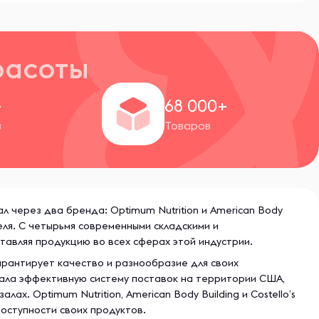
расоты
+
68 000+
в
Товаров
л через два бренда: Optimum Nutrition и American Body
еля. С четырьмя современными складскими и
тавляя продукцию во всех сферах этой индустрии.
гарантирует качество и разнообразие для своих
здала эффективную систему поставок на территории США,
х. Optimum Nutrition, American Body Building и Costello’s
доступности своих продуктов.