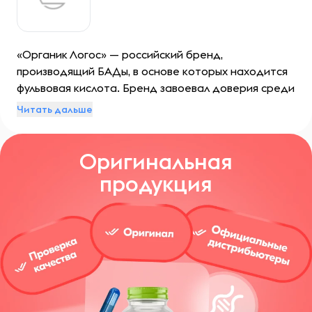
«Органик Логос» — российский бренд,
производящий БАДы, в основе которых находится
фульвовая кислота. Бренд завоевал доверия среди
многих людей по всему миру и продолжает
Читать дальше
пользоваться популярностью. Слоган бренда
звучит, как «Решай проблемы со здоровьем на
Оригинальная
клеточном уровне».
продукция