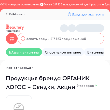
100% контроль оригинальности
Более 217 123 предложений для Красоты и Здо
Вход для эксперта
RUB
Москва
БАДы и витамины
Спортивное питание
Витамины
Главная
/
Бренды
/
Продукция бренда ОРГАНИК
ЛОГОС – Скидки, Акции
9 товаров
↑