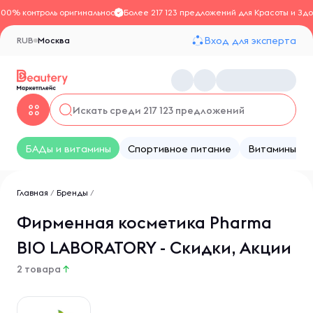
100% контроль оригинальности
Более 217 123 предложений для Красоты и Здо
Вход для эксперта
RUB
Москва
БАДы и витамины
Спортивное питание
Витамины
Главная
/
Бренды
/
Фирменная косметика Pharma
BIO LABORATORY - Скидки, Акции
2 товара
↑