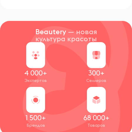
Beautery
— новая
культура красоты
4 000+
300+
Экспертов
Селлеров
1 500+
68 000+
Брендов
Товаров