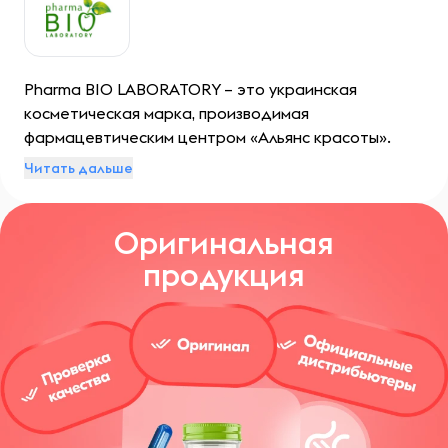
Pharma BIO LABORATORY – это украинская
косметическая марка, производимая
фармацевтическим центром «Альянс красоты».
Компания специализируется на создании
Читать дальше
продуктов для ухода за волосами, телом и лицом,
предлагая широкий ассортимент органических
Оригинальная
линий.
продукция