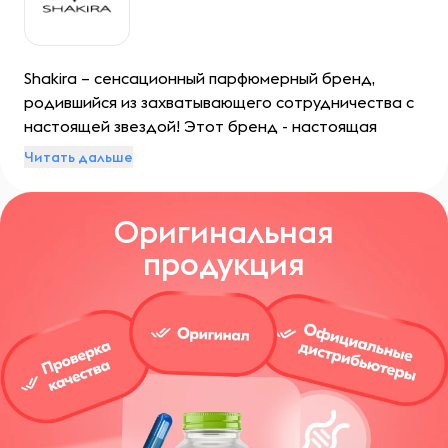
Shakira – сенсационный парфюмерный бренд,
родившийся из захватывающего сотрудничества с
настоящей звездой! Этот бренд - настоящая
бомба эмоций, сочетающая в себе чарующие ноты
Читать дальше
искусства, моды и спорта. Духи Shakira – нечто
невероятное, вдохновленное самой личностью,
Оригинальная
ставшей мировой иконой.
продукция