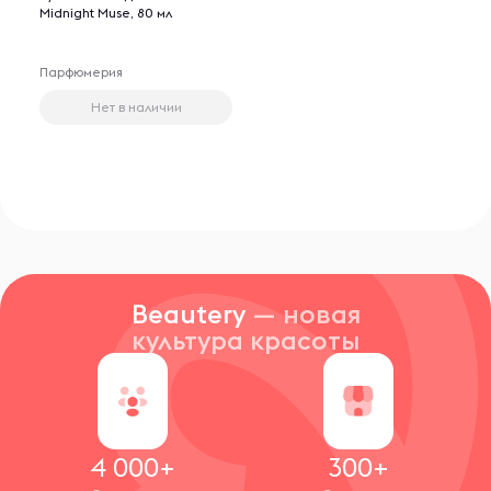
Midnight Muse, 80 мл
Парфюмерия
Нет в наличии
Beautery
— новая
культура красоты
4 000+
300+