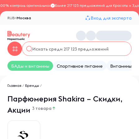
100% контроль оригинальности
Более 217 123 предложений для Красоты и Здо
Вход для эксперта
RUB
Москва
БАДы и витамины
Спортивное питание
Витамины
Главная
/
Бренды
/
Парфюмерия Shakira – Скидки,
Акции
3 товара
↑