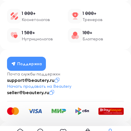
1 000+
1 000+
Косметологов
Тренеров
1 500+
100+
Нутрициологов
Блоггеров
Поддержка
Почта службы поддержки
support@beautery.ru
Начать продавать на Beautery
seller@beautery.ru