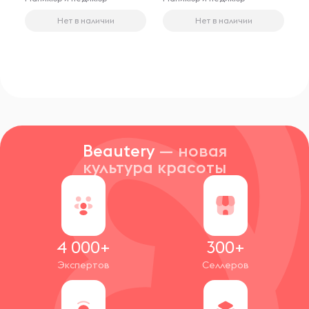
Нет в наличии
Нет в наличии
Beautery
— новая
культура красоты
4 000+
300+
Экспертов
Селлеров