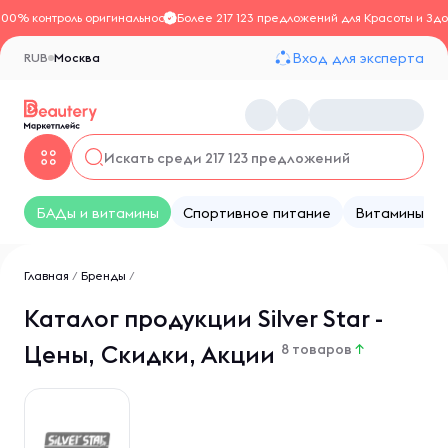
100% контроль оригинальности
Более 217 123 предложений для Красоты и Здо
Вход для эксперта
RUB
Москва
БАДы и витамины
Спортивное питание
Витамины
Главная
/
Бренды
/
Каталог продукции Silver Star -
Цены, Скидки, Акции
8 товаров
↑