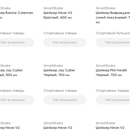
tShake
SmartShake
SmartShake
ер Ronnie Coleman,
Шейкер Neon V2
Шейкер Возрожден
мл
Красный, 600 мл
синий пиксельный, 
мл
тивные товары
Спортивные товары
Спортивная бутылк
Нет в наличии
Нет в наличии
Нет в наличии
tShake
SmartShake
SmartShake
ер Jay Cutler
Шейкер Jay Cutler
Шейкер Phil Heath
ый, 500 мл
Черный, 700 мл
Черный, 700 мл
тивные товары
Спортивные товары
Спортивные товары
Нет в наличии
Нет в наличии
Нет в наличии
tShake
SmartShake
SmartShake
ер Neon V2
Шейкер Neon V2
Шейкер Neon V2