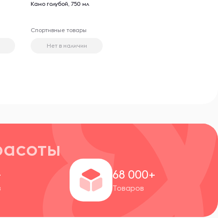
Камо голубой, 750 мл
Спортивные товары
Нет в наличии
расоты
+
68 000+
в
Товаров