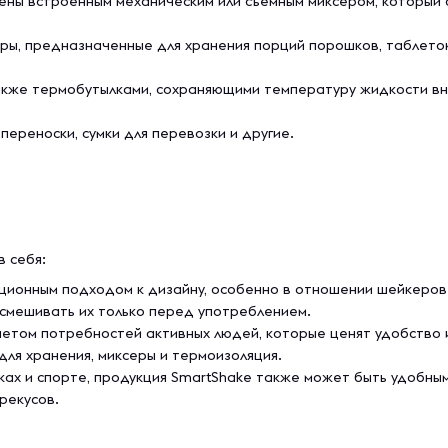
ены встроенным механическим или съемным миксером, который
ы, предназначенные для хранения порций порошков, таблеток 
акже термобутылками, сохраняющими температуру жидкости вну
ереноски, сумки для перевозки и другие.
 себя:
ционным подходом к дизайну, особенно в отношении шейкеров 
 смешивать их только перед употреблением.
четом потребностей активных людей, которые ценят удобство
для хранения, миксеры и термоизоляция.
ках и спорте, продукция SmartShake также может быть удобны
рекусов.