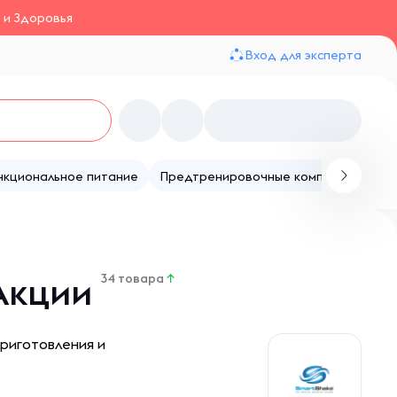
 и Здоровья
Вход для эксперта
нкциональное питание
Предтренировочные комплексы
Те
 Акции
34 товара
↑
приготовления и