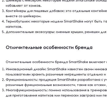
Шейкеры с миксером: некоторые модели SmartShake оснащ
избавляет от комков.
Контейнеры для пищевых добавок: это отдельные контейнер
вместе со шейкером.
Термобутылки: некоторые модели SmartShake могут быть т
напитков.
Дополнительные аксессуары: сменные крышки, ремешки для п
Отличительные особенности бренда
Отличительные особенности бренда SmartShake включают в
Инновационный дизайн: SmartShake известен своим иннова
пользователям хранить различные ингредиенты отдельно и
Функциональность: продукция SmartShake разработана с у
различные функциональные возможности, такие как отсеки 
Многофункциональность: помимо использования в трениров
для приготовления напитков или переноски завтрака или пе