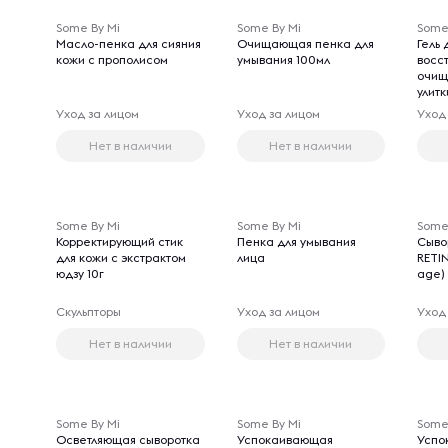
Some By Mi
Some By Mi
Some
Масло-пенка для сияния
Очищающая пенка для
Гель
кожи с прополисом
умывания 100мл
восс
очищ
улитк
Уход за лицом
Уход за лицом
Уход
Нет в наличии
Нет в наличии
Some By Mi
Some By Mi
Some
Корректирующий стик
Пенка для умывания
Сыво
для кожи с экстрактом
лица
RETIN
юдзу 10г
age)
Скульпторы
Уход за лицом
Уход
Нет в наличии
Нет в наличии
Some By Mi
Some By Mi
Some
Осветляющая сыворотка
Успокаивающая
Успо