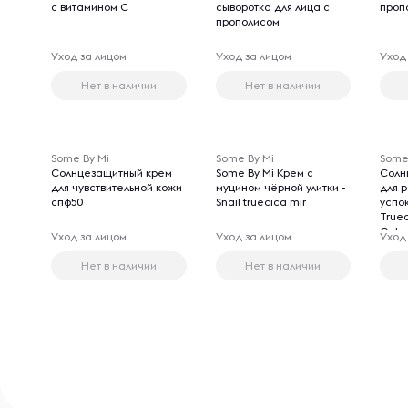
с витамином С
сыворотка для лица с
проп
прополисом
Уход за лицом
Уход за лицом
Уход
Нет в наличии
Нет в наличии
Some By Mi
Some By Mi
Some
Солнцезащитный крем
Some By Mi Крем с
Солн
для чувствительной кожи
муцином чёрной улитки -
для 
спф50
Snail truecica mir
успо
Truec
Calm
Уход за лицом
Уход за лицом
Уход
Suns
50мл
Нет в наличии
Нет в наличии