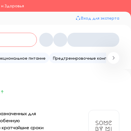
 и Здоровья
Вход для эксперта
нкциональное питание
Предтренировочные комплексы
Те
↑
назначенных для
собенную
в кратчайшие сроки