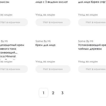
олисом
лица с 3 видами кислот
для лица Корея спф 
 за лицом
Уход за лицом
Уход за лицом
Нет в наличии
Нет в наличии
Нет в наличии
 By Mi
Some By Mi
Some By Mi
цезащитный крем
Крем для лица
Успокаивающий кре
ровного тона
чайным деревом
каивающий
ica Mineral
ing Tone-Up
 за лицом
Уход за лицом
Уход за лицом
creen 50 PA++++
Нет в наличии
Нет в наличии
Нет в наличии
1
2
3