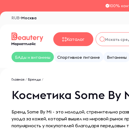
100% кон
RUB
Москва
Каталог
БАДы и витамины
Спортивное питание
Витамины
Главная
/
Бренды
/
Косметика Some By 
Бренд Some By Mi - это молодой, стремительно ра
ухода за кожей, который вышел на мировой рынок 
популярность у покупателей благодаря передовым 