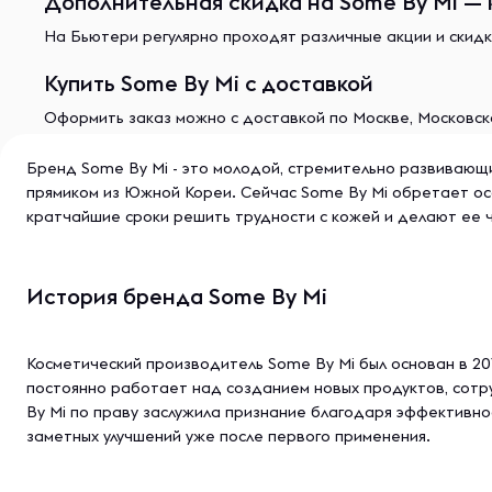
Дополнительная скидка на Some By Mi — 
На Бьютери регулярно проходят различные акции и скидк
Купить Some By Mi с доставкой
Оформить заказ можно с доставкой по Москве, Московско
Бренд Some By Mi - это молодой, стремительно развивающ
прямиком из Южной Кореи. Сейчас Some By Mi обретает ос
кратчайшие сроки решить трудности с кожей и делают ее ч
История бренда Some By Mi
Косметический производитель Some By Mi был основан в 201
постоянно работает над созданием новых продуктов, сотр
By Mi по праву заслужила признание благодаря эффективно
заметных улучшений уже после первого применения.