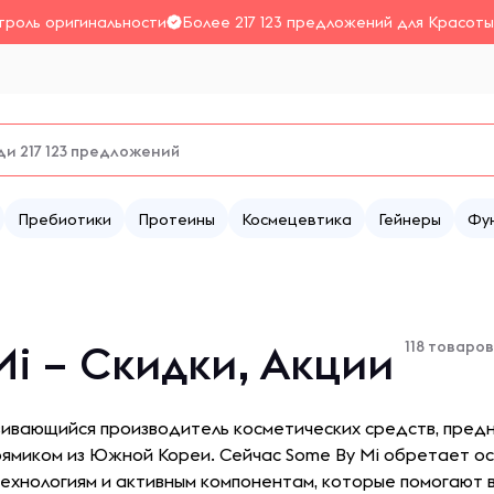
троль оригинальности
Более 217 123 предложений для Красоты
Пребиотики
Протеины
Космецевтика
Гейнеры
Фу
Mi – Скидки, Акции
118 товаров
звивающийся производитель косметических средств, пред
прямиком из Южной Кореи. Сейчас Some By Mi обретает о
технологиям и активным компонентам, которые помогают 