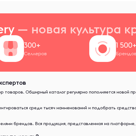
ery
— новая
культура к
300+
1 500
Селлеров
Брендо
экспертов
ор товаров. Обширный каталог регулярно пополняется новой п
иентироваться среди тысяч наименований и подобрать средст
лями брендов. Вся продукция, представленная на платформе,