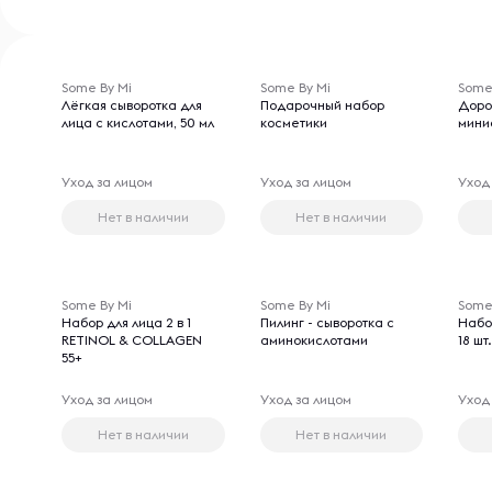
Some By Mi
Some By Mi
Some
Лёгкая сыворотка для
Подарочный набор
Доро
лица с кислотами, 50 мл
косметики
мини
Уход за лицом
Уход за лицом
Уход
Нет в наличии
Нет в наличии
Some By Mi
Some By Mi
Some
Набор для лица 2 в 1
Пилинг - сыворотка с
Набо
RETINOL & COLLAGEN
аминокислотами
18 шт.
55+
Уход за лицом
Уход за лицом
Уход
Нет в наличии
Нет в наличии