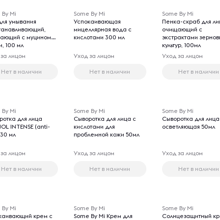
 By Mi
Some By Mi
Some By Mi
 для умывания
Успокаивающая
Пенка-скраб для л
танавливающий,
мицеллярная вода с
очищающий с
ающий с муцином
кислотами 300 мл
экстрактами зернов
и, 100 мл
культур, 100мл
 за лицом
Уход за лицом
Уход за лицом
Нет в наличии
Нет в наличии
Нет в наличии
 By Mi
Some By Mi
Some By Mi
ротка для лица
Сыворотка для лица с
Cыворотка для лица
OL INTENSE (anti-
кислотами для
осветляющая 50мл
 30 мл
проблемной кожи 50мл
 за лицом
Уход за лицом
Уход за лицом
Нет в наличии
Нет в наличии
Нет в наличии
 By Mi
Some By Mi
Some By Mi
каивающий крем с
Some By Mi Крем для
Солнцезащитный к