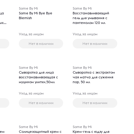
Some By Mi
Some By Mi
ица
Some By Mi Bye Bye
Восстанавливающий
Blemish
гель для умывания с
ых
пантенолом 120 мл
Уход за лицом
Уход за лицом
Нет в наличии
Нет в наличии
Some By Mi
Some By Mi
Сыворотка для лица
Сыворотка с экстрактом
восстанавливающая с
чая матча для сужения
муцином улитки,50мл
пор, 50 мл
Уход за лицом
Уход за лицом
Нет в наличии
Нет в наличии
Some By Mi
Some By Mi
рем
Солнцезащитный крем с
Крем-гель с юдзу для