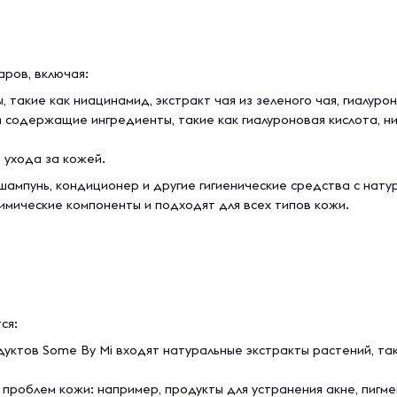
ров, включая:
такие как ниацинамид, экстракт чая из зеленого чая, гиалурон
 содержащие ингредиенты, такие как гиалуроновая кислота, ни
 ухода за кожей.
, шампунь, кондиционер и другие гигиенические средства с нат
имические компоненты и подходят для всех типов кожи.
ся:
уктов Some By Mi входят натуральные экстракты растений, таки
роблем кожи: например, продукты для устранения акне, пигмен