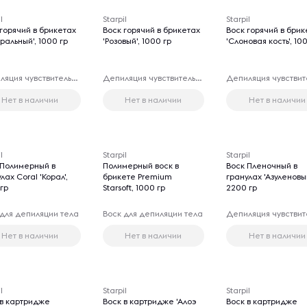
l
Starpil
Starpil
горячий в брикетах
Воск горячий в брикетах
Воск горячий в брик
ральный', 1000 гр
'Розовый', 1000 гр
'Слоновая кость', 10
Депиляция чувствительных зон
Депиляция чувствительных зон
Нет в наличии
Нет в наличии
Нет в наличии
l
Starpil
Starpil
 Полимерный в
Полимерный воск в
Воск Пленочный в
лах Coral 'Корал',
брикете Premium
гранулах 'Азуленовый
гр
Starsoft, 1000 гр
2200 гр
 для депиляции тела
Воск для депиляции тела
Нет в наличии
Нет в наличии
Нет в наличии
l
Starpil
Starpil
 в картридже
Воск в картридже 'Алоэ
Воск в картридже