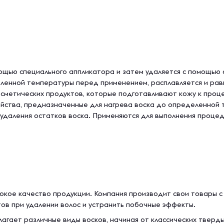
мощью специального аппликатора и затем удаляется с помощью 
еленной температуры перед применением, расплавляется и рав
осметических продуктов, которые подготавливают кожу к проц
йства, предназначенные для нагрева воска до определенной 
я удаления остатков воска. Применяются для выполнения проц
сокое качество продукции. Компания производит свои товары с
тов при удалении волос и устранить побочные эффекты.
гает различные виды восков, начиная от классических тверды