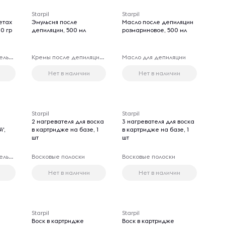
Starpil
Starpil
етах
Эмульсия после
Масло после депиляции
00 гр
депиляции, 500 мл
розмариновое, 500 мл
Депиляция чувствительных зон
Кремы после депиляции чувствительных зон
Масло для депиляции
Нет в наличии
Нет в наличии
Starpil
Starpil
2 нагревателя для воска
3 нагревателя для воска
',
в картридже на базе, 1
в картридже на базе, 1
шт
шт
Депиляция чувствительных зон
Восковые полоски
Восковые полоски
Нет в наличии
Нет в наличии
Starpil
Starpil
Воск в картридже
Воск в картридже