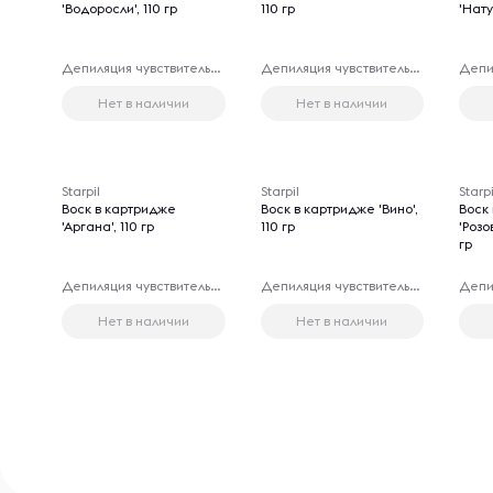
'Водоросли', 110 гр
110 гр
'Нату
Депиляция чувствительных зон
Депиляция чувствительных зон
Нет в наличии
Нет в наличии
Starpil
Starpil
Starpi
Воск в картридже
Воск в картридже 'Вино',
Воск
'Аргана', 110 гр
110 гр
'Розо
гр
Депиляция чувствительных зон
Депиляция чувствительных зон
Нет в наличии
Нет в наличии