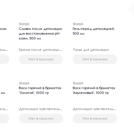
Starpil
Starpil
улах
Сливки после депиляции
Гель перед депиляцией,
для восстановления рН
500 мл
кожи, 500 мл
Депиляция чувствительных зон
Кремы после депиляции чувствительных зон
Тальк для депиляции
Нет в наличии
Нет в наличии
Starpil
Starpil
е
Воск горячий в брикетах
Воск горячий в брикетах
0 мл
'Золотой', 1000 гр
'Азуленовый', 1000 гр
Депиляция чувствительных зон
Депиляция чувствительных зон
Депиляция чувствительных зон
Нет в наличии
Нет в наличии