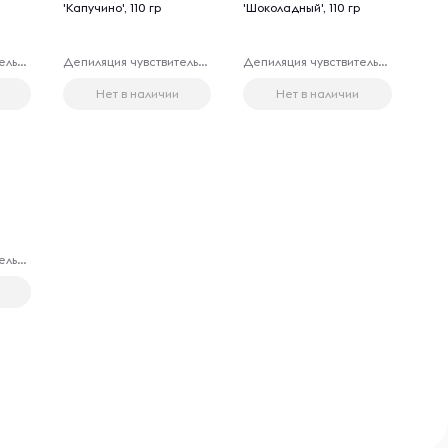
'Капучино', 110 гр
'Шоколадный', 110 гр
Депиляция чувствительных зон
Депиляция чувствительных зон
Депиляция чувствительных зон
Нет в наличии
Нет в наличии
Депиляция чувствительных зон