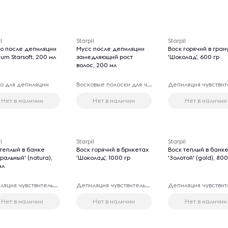
l
Starpil
Starpil
о после депиляции
Мусс после депиляции
Воск горячий в гран
um Starsoft, 200 мл
замедляющий рост
'Шоколад', 600 гр
волос, 200 мл
о для депиляции
Восковые полоски для чувствительных зон
Нет в наличии
Нет в наличии
Нет в наличии
l
Starpil
Starpil
 теплый в банке
Воск горячий в брикетах
Воск теплый в банк
ральный' (natura),
'Шоколад', 1000 гр
'Золотой' (gold), 80
мл
Депиляция чувствительных зон
Депиляция чувствительных зон
Нет в наличии
Нет в наличии
Нет в наличии