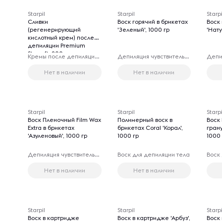
Starpil
Starpil
Starpi
Сливки
Воск горячий в брикетах
Воск 
(регенерирующий
'Зеленый', 1000 гр
'Нату
кислотный крем) после
депиляции Premium
Starsoft, 200 мл
Кремы после депиляции чувствительных зон
Депиляция чувствительных зон
Нет в наличии
Нет в наличии
Starpil
Starpil
Starpi
Воск Пленочный Film Wax
Полимерный воск в
Воск
Extra в брикетах
брикетах Coral 'Корал',
грану
'Азуленовый', 1000 гр
1000 гр
1000 
Депиляция чувствительных зон
Воск для депиляции тела
Воск
Нет в наличии
Нет в наличии
Starpil
Starpil
Starpi
Воск в картридже
Воск в картридже 'Арбуз',
Воск