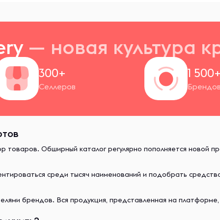
ery
— новая
культура к
300+
1 500
Селлеров
Брендо
ртов
ор товаров. Обширный каталог регулярно пополняется новой п
иентироваться среди тысяч наименований и подобрать средст
лями брендов. Вся продукция, представленная на платформе,