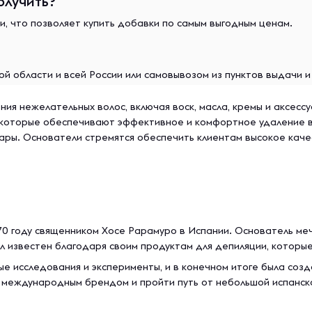
олучить?
и, что позволяет купить добавки по самым выгодным ценам.
й области и всей России или самовывозом из пунктов выдачи 
ния нежелательных волос, включая воск, масла, кремы и аксесс
которые обеспечивают эффективное и комфортное удаление во
ары. Основатели стремятся обеспечить клиентам высокое каче
970 году священником Хосе Рарамуро в Испании. Основатель ме
л известен благодаря своим продуктам для депиляции, которы
е исследования и эксперименты, и в конечном итоге была созд
ть международным брендом и пройти путь от небольшой испанск