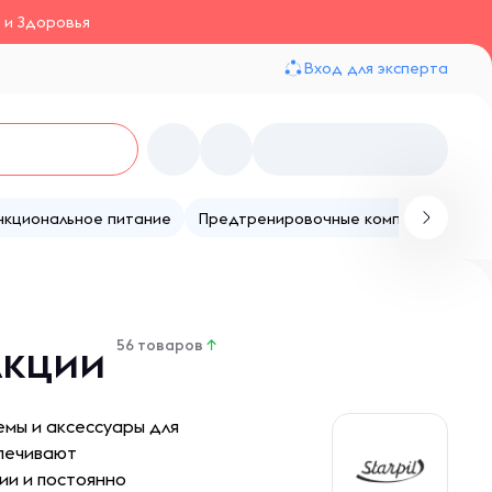
 и Здоровья
Вход для эксперта
нкциональное питание
Предтренировочные комплексы
Те
 Акции
56 товаров
↑
емы и аксессуары для
спечивают
ии и постоянно