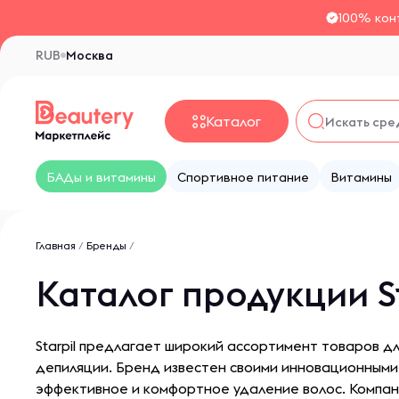
100% кон
RUB
Москва
Каталог
БАДы и витамины
Спортивное питание
Витамины
Главная
/
Бренды
/
Каталог продукции S
Starpil предлагает широкий ассортимент товаров дл
депиляции. Бренд известен своими инновационными
эффективное и комфортное удаление волос. Компан