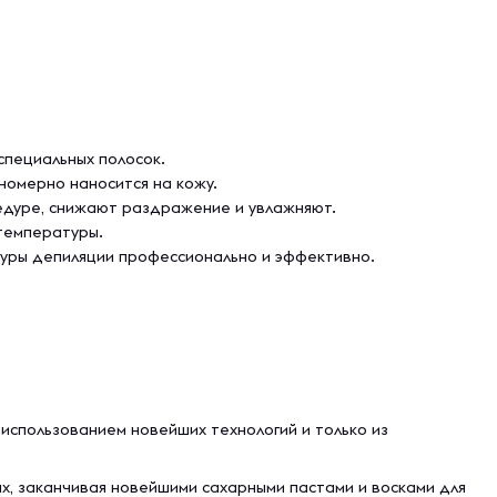
специальных полосок.
номерно наносится на кожу.
едуре, снижают раздражение и увлажняют.
температуры.
едуры депиляции профессионально и эффективно.
 использованием новейших технологий и только из
х, заканчивая новейшими сахарными пастами и восками для