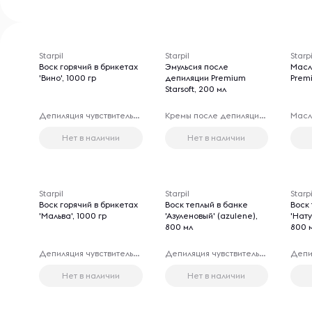
Starpil
Starpil
Starpi
Воск горячий в брикетах
Эмульсия после
Масл
'Вино', 1000 гр
депиляции Premium
Premi
Starsoft, 200 мл
Депиляция чувствительных зон
Кремы после депиляции чувствительных зон
Масл
Нет в наличии
Нет в наличии
Starpil
Starpil
Starpi
Воск горячий в брикетах
Воск теплый в банке
Воск
'Мальва', 1000 гр
'Азуленовый' (azulene),
'Нату
800 мл
800 
Депиляция чувствительных зон
Депиляция чувствительных зон
Нет в наличии
Нет в наличии