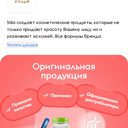
Stila создает косметические продукты, которые не
только придают красоту Вашему лицу, но и
ухаживают за кожей. Все формулы бренда
содержат полезные ингредиенты, чтобы Ваша
Читать дальше
кожа была здоровой, увлажненной и сияющей
всегда.
Оригинальная
продукция