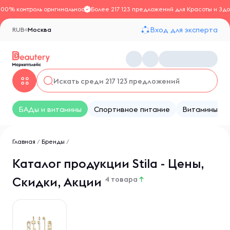
100% контроль оригинальности
Более 217 123 предложений для Красоты и Здо
Вход для эксперта
RUB
Москва
БАДы и витамины
Спортивное питание
Витамины
Главная
/
Бренды
/
Каталог продукции Stila - Цены,
Скидки, Акции
4 товара
↑