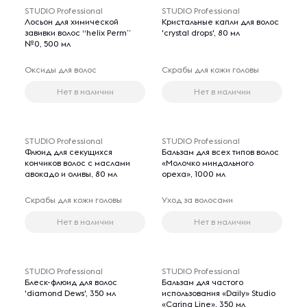
STUDIO Professional
STUDIO Professional
Лосьон для химической
Кристальные капли для волос
завивки волос “helix Perm”
'crystal drops', 80 мл
№0, 500 мл
Оксиды для волос
Скрабы для кожи головы
Нет в наличии
Нет в наличии
STUDIO Professional
STUDIO Professional
Флюид для секущихся
Бальзам для всех типов волос
кончиков волос с маслами
«Молочко миндального
авокадо и оливы, 80 мл
ореха», 1000 мл
Скрабы для кожи головы
Уход за волосами
Нет в наличии
Нет в наличии
STUDIO Professional
STUDIO Professional
Блеск-флюид для волос
Бальзам для частого
'diamond Dews', 350 мл
использования «Daily» Studio
«Caring Line», 350 мл