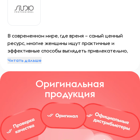
В современном мире, где время – самый ценный
ресурс, многие женщины ищут практичные и
эффективные способы выглядеть привлекательно,
не тратя при этом много времени и денег на
Читать дальше
походы в салоны красоты. Именно для таких
женщин была разработана STUDIO Professional –
Оригинальная
профессиональная косметика, которая позволяет
создать идеальный образ прямо у себя дома.
продукция