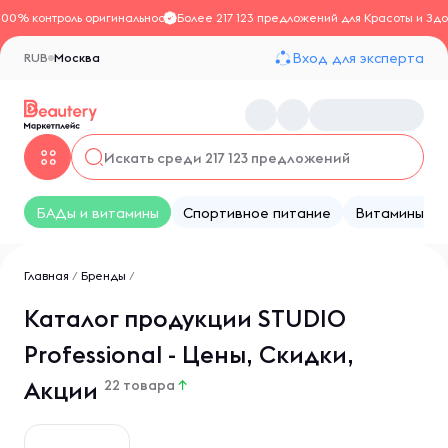
100% контроль оригинальности
Более 217 123 предложений для Красоты и Здо
Вход для эксперта
RUB
Москва
БАДы и витамины
Спортивное питание
Витамины
Главная
/
Бренды
/
Каталог продукции STUDIO
Professional - Цены, Скидки,
Акции
22 товара
↑