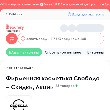
100% контроль оригинальности
Более 217 123 предложений для Красоты и Здо
Вход для эксперта
RUB
Москва
БАДы и витамины
Спортивное питание
Витамины
Главная
/
Бренды
/
Фирменная косметика Свобода
– Скидки, Акции
28 товаров
↑