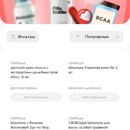
Фильтры
Популярные
Свобода
Свобода
Детский крем Алиса с
Шампунь Утренняя роза 76г 2
экстрактами целебных трав
шт
40мл, 12 шт
Детские кремы
Шампуни для волос
Нет в наличии
Нет в наличии
Свобода
Свобода
Шампунь + бальзам
СВОБОДА/Шампунь для
Желтковый 2шт по 76гр.
волос особый травяной