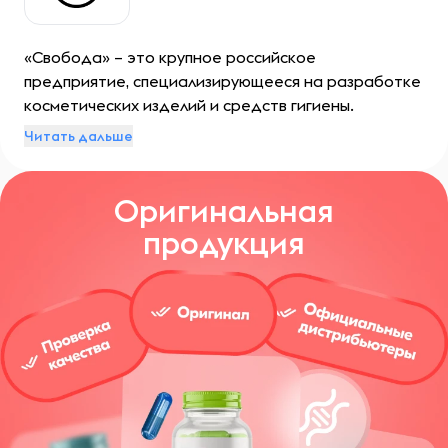
«Свобода» – это крупное российское
предприятие, специализирующееся на разработке
косметических изделий и средств гигиены.
Располагается оно в Москве и включает три
Читать дальше
отдельных производства: твердого мыла,
косметики для лица и тела, а также зубных паст и
Оригинальная
шампуней.
продукция