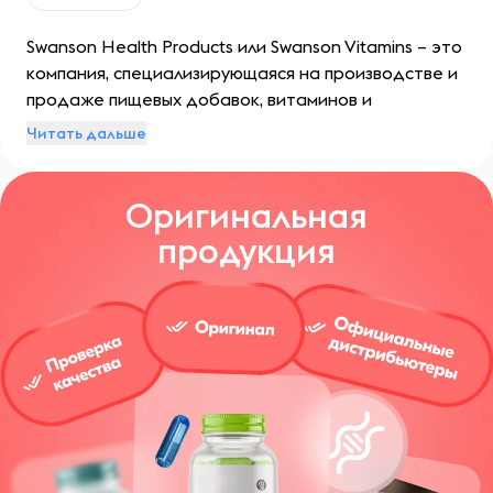
Swanson Health Products или Swanson Vitamins – это
компания, специализирующаяся на производстве и
продаже пищевых добавок, витаминов и
минералов. Свой путь она начала с небольшого
Читать дальше
семейного предприятия, однако вскоре стала
крупнейшим поставщиком БАДов в мире. Ключевым
Оригинальная
фактором успеха бренда стало сочетание
высокого качества продукции с доступными
продукция
ценами.