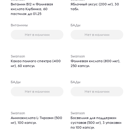
Витамин B12 и Фолиевая
Яблочный уксус (200 мг), 30
кислота Клубника, 60
табл
пастилок до 01.25
Витамины
БАДы
Нет в наличии
Нет в наличии
Swanson
Swanson
Какао полного спектра (400
Фолиевая кислота (800 мкг),
мг), 60 капсул
250 капсул
БАДы
БАДы
Нет в наличии
Нет в наличии
Swanson
Swanson
Аминокислота L-Тирозин (500
Босвеллия для поддержки
мг), 100 капсул
суставов (500 мг), 3 упаковки
по 100 капсул