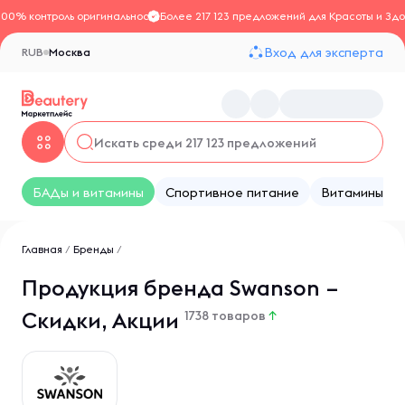
100% контроль оригинальности
Более 217 123 предложений для Красоты и Здо
Вход для эксперта
RUB
Москва
БАДы и витамины
Спортивное питание
Витамины
Главная
/
Бренды
/
Продукция бренда Swanson –
Скидки, Акции
1738 товаров
↑