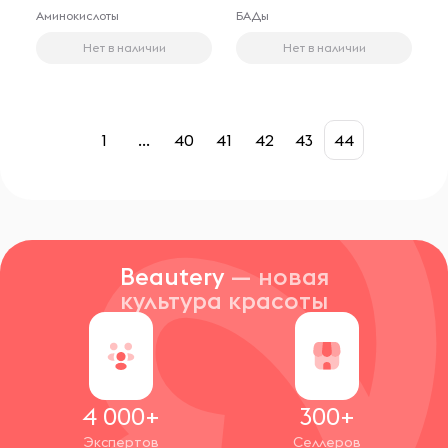
Аминокислоты
БАДы
Нет в наличии
Нет в наличии
1
...
40
41
42
43
44
Beautery
— новая
культура красоты
4 000+
300+
Экспертов
Селлеров