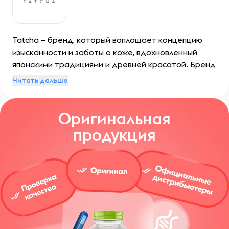
Tatcha – бренд, который воплощает концепцию
изысканности и заботы о коже, вдохновленный
японскими традициями и древней красотой. Бренд
постоянно находится в поиске гармонии и баланса
Читать дальше
для достижения красоты. Все эти поиски
обуславливаются стремлениями Tatcha помочь
Оригинальная
каждому человеку открыть и сохранить свою
уникальную привлекательность через
продукция
эксклюзивные формулы и приемы ухода,
вдохновленные японскими ритуалами.