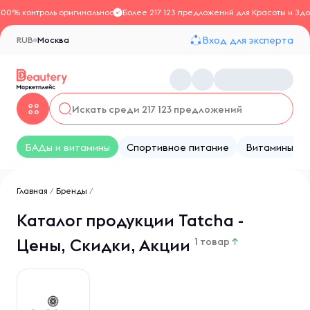
100% контроль оригинальности
Более 217 123 предложений для Красоты и Здо
Вход для эксперта
RUB
Москва
БАДы и витамины
Спортивное питание
Витамины
Главная
/
Бренды
/
Каталог продукции Tatcha -
Цены, Скидки, Акции
1 товар
↑