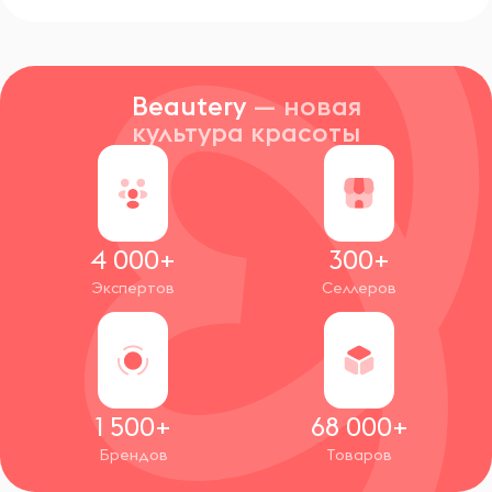
Beautery
— новая
культура красоты
4 000+
300+
Экспертов
Селлеров
1 500+
68 000+
Брендов
Товаров