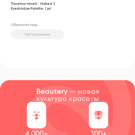
Палетка теней - Naked 3
Eyeshadow Palette, 1 шт
Объемная тушь
Нет в наличии
Beautery
— новая
культура красоты
4 000+
300+