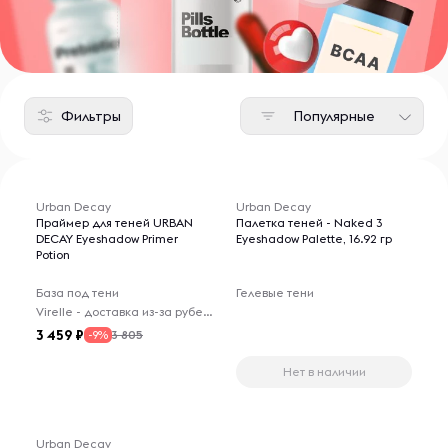
Фильтры
Популярные
Urban Decay
Urban Decay
Праймер для теней URBAN
Палетка теней - Naked 3
DECAY Eyeshadow Primer
Eyeshadow Palette, 16.92 гр
Potion
База под тени
Гелевые тени
Virelle - доставка из-за рубежа
3 459
3 805
-9%
Нет в наличии
Urban Decay