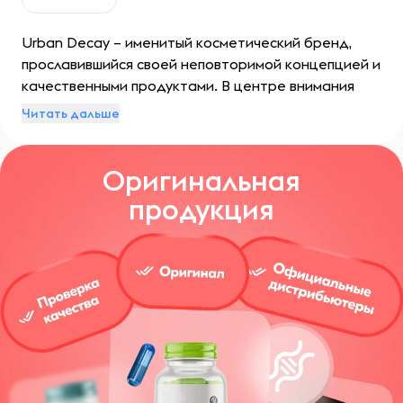
Urban Decay – именитый косметический бренд,
прославившийся своей неповторимой концепцией и
качественными продуктами. В центре внимания
компании находится принцип самовыражения и
Читать дальше
возможности выделиться из толпы за счет
демонстрации смелых образов. Благодаря
Оригинальная
необычным цветовым гаммам и инновационным
текстурам бренд стал настоящим
продукция
революционером в индустрии красоты.