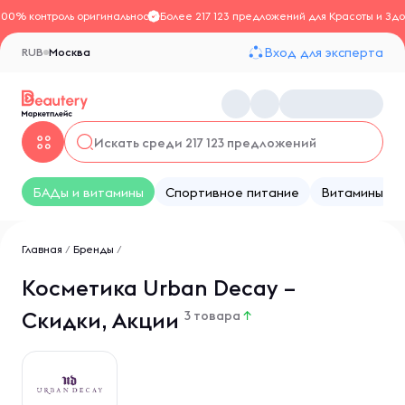
100% контроль оригинальности
Более 217 123 предложений для Красоты и Здо
Вход для эксперта
RUB
Москва
БАДы и витамины
Спортивное питание
Витамины
Главная
/
Бренды
/
Косметика Urban Decay –
Скидки, Акции
3 товара
↑