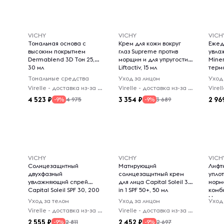
VICHY
VICHY
VICH
Тональная основа с
Крем для кожи вокруг
Ежед
высоким покрытием
глаз Supreme против
увла
Dermablend 3D Тон 25,
морщин и для упругости
Miner
30 мл
Liftactiv, 15 мл
терм
Тональные средства
Уход за лицом
Уход
Virelle - доставка из-за рубежа
Virelle - доставка из-за рубежа
4 523
3 354
2 96
4 975
3 689
-9%
-9%
VICHY
VICHY
VICH
Солнцезащитный
Матирующий
Лифт
двухфазный
солнцезащитный крем
упло
увлажняющий спрей
для лица Capital Soleil 3
норм
Capital Soleil SPF 30, 200
in 1 SPF 50+, 50 мл
комб
мл
Neova
Уход за телом
Уход за лицом
Уход
Virelle - доставка из-за рубежа
Virelle - доставка из-за рубежа
2 555
2 452
2 811
2 697
-9%
-9%