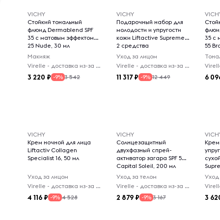
VICHY
VICHY
VICH
Стойкий тональный
Подарочный набор для
Стой
флюид Dermablend SPF
молодости и упругости
флюи
35 с матовым эффектом
кожи Liftactive Supreme,
35 с
25 Nude, 30 мл
2 средства
55 Br
Макияж
Уход за лицом
Тона
Virelle - доставка из-за рубежа
Virelle - доставка из-за рубежа
3 220
11 317
6 09
3 542
12 449
-9%
-9%
VICHY
VICHY
VICH
Крем ночной для лица
Солнцезащитный
Крем
Liftactiv Collagen
двухфазный спрей-
упру
Specialist 16, 50 мл
активатор загара SPF 50
сухой
Capital Soleil, 200 мл
Supr
Уход за лицом
Уход за телом
Уход
Virelle - доставка из-за рубежа
Virelle - доставка из-за рубежа
4 116
2 879
3 62
4 528
3 167
-9%
-9%