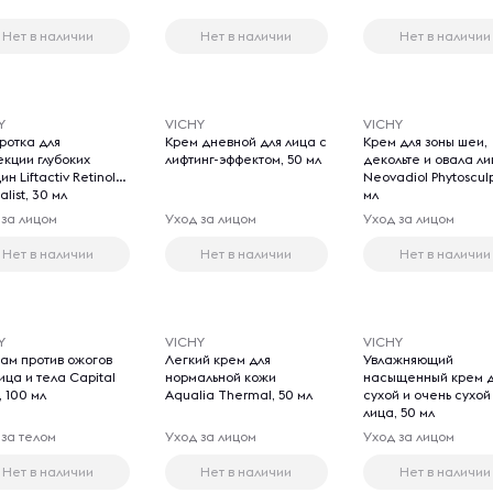
Нет в наличии
Нет в наличии
Нет в наличии
Y
VICHY
VICHY
ротка для
Крем дневной для лица с
Крем для зоны шеи,
екции глубоких
лифтинг-эффектом, 50 мл
декольте и овала л
н Liftactiv Retinol
Neovadiol Phytosculp
alist, 30 мл
мл
 за лицом
Уход за лицом
Уход за лицом
Нет в наличии
Нет в наличии
Нет в наличии
Y
VICHY
VICHY
зам против ожогов
Легкий крем для
Увлажняющий
ица и тела Capital
нормальной кожи
насыщенный крем 
l, 100 мл
Aqualia Thermal, 50 мл
сухой и очень сухой
лица, 50 мл
 за телом
Уход за лицом
Уход за лицом
Нет в наличии
Нет в наличии
Нет в наличии