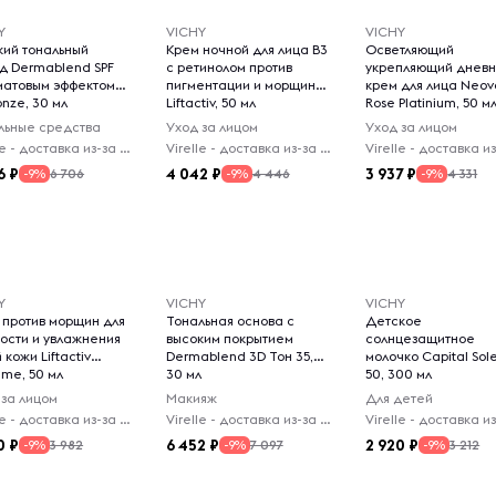
Y
VICHY
VICHY
кий тональный
Крем ночной для лица B3
Осветляющий
д Dermablend SPF
с ретинолом против
укрепляющий днев
 матовым эффектом
пигментации и морщин
крем для лица Neov
onze, 30 мл
Liftactiv, 50 мл
Rose Platinium, 50 м
льные средства
Уход за лицом
Уход за лицом
Virelle - доставка из-за рубежа
Virelle - доставка из-за рубежа
6
4 042
3 937
6 706
4 446
4 331
-9%
-9%
-9%
Y
VICHY
VICHY
 против морщин для
Тональная основа с
Детское
гости и увлажнения
высоким покрытием
солнцезащитное
 кожи Liftactiv
Dermablend 3D Тон 35,
молочко Capital Sole
eme, 50 мл
30 мл
50, 300 мл
 за лицом
Макияж
Для детей
Virelle - доставка из-за рубежа
Virelle - доставка из-за рубежа
0
6 452
2 920
3 982
7 097
3 212
-9%
-9%
-9%