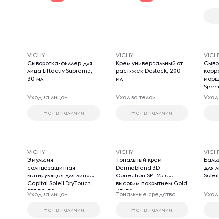
VICHY
VICHY
VICH
Сыворотка-филлер для
Крем универсальный от
Сыво
лица Liftactiv Supreme,
растяжек Destock, 200
корр
30 мл
мл
морщи
Speci
Уход за лицом
Уход за телом
Уход
Нет в наличии
Нет в наличии
VICHY
VICHY
VICH
Эмульсия
Тональный крем
Баль
солнцезащитная
Dermablend 3D
для л
матирующая для лица
Correction SPF 25 с
Solei
Capital Soleil DryTouch
высоким покрытием Gold
SPF 30, 50 мл
45, 30 мл
Уход за лицом
Тональные средства
Уход
Нет в наличии
Нет в наличии