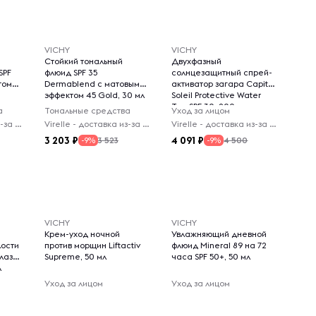
VICHY
VICHY
Стойкий тональный
Двухфазный
SPF
флюид SPF 35
солнцезащитный спрей-
том
Dermablend с матовым
активатор загара Capital
эффектом 45 Gold, 30 мл
Soleil Protective Water
Tan SPF 30, 200 мл
а
Тональные средства
Уход за лицом
Virelle - доставка из-за рубежа
Virelle - доставка из-за рубежа
Virelle - доставка из-за рубежа
3 203
4 091
3 523
4 500
-9%
-9%
VICHY
VICHY
Крем-уход ночной
Увлажняющий дневной
лости
против морщин Liftactiv
флюид Mineral 89 на 72
глаз
Supreme, 50 мл
часа SPF 50+, 50 мл
л
Уход за лицом
Уход за лицом