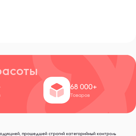
расоты
+
68 000+
в
Товаров
родукцией, прошедшей строгий категорийный контроль