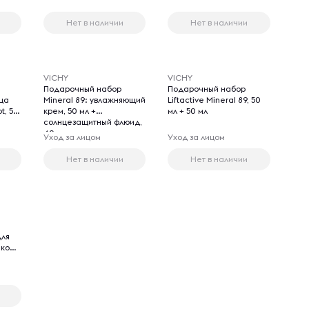
Нет в наличии
Нет в наличии
VICHY
VICHY
Подарочный набор
Подарочный набор
ица
Mineral 89: увлажняющий
Liftactive Mineral 89, 50
t, 50
крем, 50 мл +
мл + 50 мл
солнцезащитный флюид,
40 мл + косметичка
Уход за лицом
Уход за лицом
Нет в наличии
Нет в наличии
для
 кожи