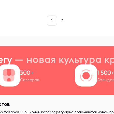
1
2
ery
— новая
культура к
300+
1 500
Селлеров
Брендо
ртов
ор товаров. Обширный каталог регулярно пополняется новой п