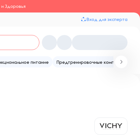
 и Здоровья
Вход для эксперта
нкциональное питание
Предтренировочные комплексы
Те