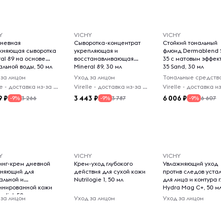
Y
VICHY
VICHY
невная
Сыворотка-концентрат
Стойкий тональный
жняющая сыворотка
укрепляющая и
флюид Dermablend 
al 89 на основе
восстанавливающая
35 с матовым эффек
альной воды, 50 мл
Mineral 89, 30 мл
35 Sand, 30 мл
 за лицом
Уход за лицом
Тональные средств
Virelle - доставка из-за рубежа
Virelle - доставка из-за рубежа
9
3 443
6 006
3 266
3 787
6 607
-9%
-9%
-9%
Y
VICHY
VICHY
инг-крем дневной
Kрем-уход глубокого
Увлажняющий уход
тняющий для
действия для сухой кожи
против следов уста
альной и
Nutrilogie 1, 50 мл
для лица и контура 
инированной кожи
Hydra Mag C+, 50 м
diol, 50 мл
 за лицом
Уход за лицом
Уход за лицом