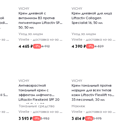
VICHY
VICHY
Крем дневной с
Крем дневной для лица
ной
витамином B3 против
Liftactiv Collagen
adiol
пигментации Liftactiv SPF
Specialist 16, 50 мл
л
50, 50 мл
Уход за лицом
Уход за лицом
Virelle - доставка из-за рубежа
Virelle - доставка из-за рубежа
Virelle - доставка из-за рубежа
4 465
4 390
4 912
4 829
-9%
-9%
VICHY
VICHY
Антивозрастной
Крем тональный против
тональный крем с
морщин для всех типов
il SPF
эффектом лифтинга
кожи Liftactiv Flexilift тон
Liftactiv Flexiteint SPF 20
35 песочный, 30 мл
тон 45 Gold, 30 мл
Тональные средства
Макияж
Virelle - доставка из-за рубежа
Virelle - доставка из-за рубежа
Virelle - доставка из-за рубежа
3 593
3 614
3 952
3 975
-9%
-9%