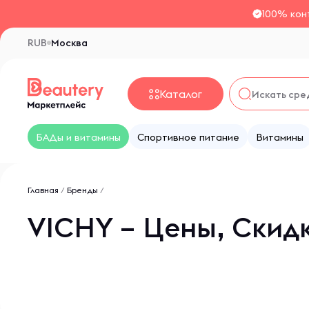
100% кон
RUB
Москва
Каталог
БАДы и витамины
Спортивное питание
Витамины
Главная
/
Бренды
/
VICHY – Цены, Скид