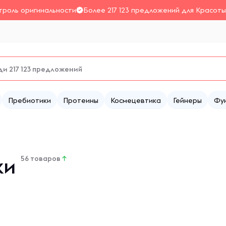
троль оригинальности
Более 217 123 предложений для Красоты
Пребиотики
Протеины
Космецевтика
Гейнеры
Фу
ки
56 товаров
↑