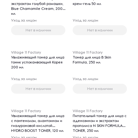
экстрактом голубой ромашки,
крем-гель 50 мл
Blue Chamomile Cream, 200
мл
Уход за лицом
Уход за лицом
Нет в наличии
Нет в наличии
Village 11 Factory
Village 11 Factory
Увлажняющий тонер для лица
Тонер для лица B Skin
тоник успокаивающий Корея
Formula, 250 мл
200 мл
Уход за лицом
Уход за лицом
Нет в наличии
Нет в наличии
Village 11 Factory
Village 11 Factory
Увлажняющий тонер для лица
Питательный тонер для лица с
с пантенолом, алантоином и
аденозином и экстрактом
гиалуроновой кислотой
прополиса N SKIN FORMULA
HYDRO BOOST TONER, 120 мл
TONER, 250 мл
Уход за лицом
Уход за лицом