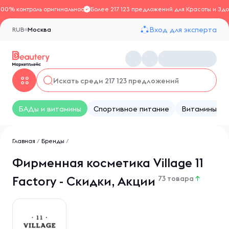
100% контроль оригинальности
Более 217 123 предложений для Красоты и Здо
Вход для эксперта
RUB
Москва
БАДы и витамины
Спортивное питание
Витамины
Главная
/
Бренды
/
Фирменная косметика Village 11
Factory - Скидки, Акции
73 товара
↑