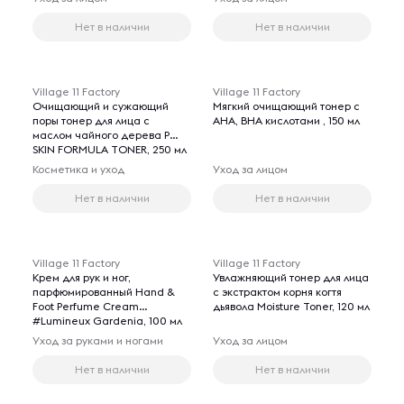
Нет в наличии
Нет в наличии
Village 11 Factory
Village 11 Factory
Очищающий и сужающий
Мягкий очищающий тонер с
поры тонер для лица с
AHA, BHA кислотами , 150 мл
маслом чайного дерева P
SKIN FORMULA TONER, 250 мл
Косметика и уход
Уход за лицом
Нет в наличии
Нет в наличии
Village 11 Factory
Village 11 Factory
Крем для рук и ног,
Увлажняющий тонер для лица
парфюмированный Hand &
с экстрактом корня когтя
Foot Perfume Cream
дьявола Moisture Toner, 120 мл
#Lumineux Gardenia, 100 мл
Уход за руками и ногами
Уход за лицом
Нет в наличии
Нет в наличии