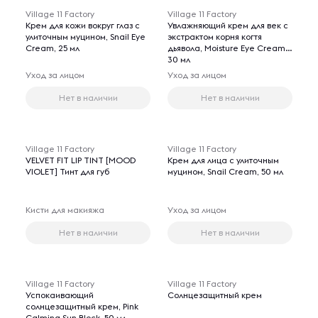
Village 11 Factory
Village 11 Factory
Крем для кожи вокруг глаз с
Увлажняющий крем для век с
улиточным муцином, Snail Eye
экстрактом корня когтя
Cream, 25 мл
дьявола, Moisture Eye Cream,
30 мл
Уход за лицом
Уход за лицом
Нет в наличии
Нет в наличии
Village 11 Factory
Village 11 Factory
VELVET FIT LIP TINT [MOOD
Крем для лица с улиточным
VIOLET] Тинт для губ
муцином, Snail Cream, 50 мл
Кисти для макияжа
Уход за лицом
Нет в наличии
Нет в наличии
Village 11 Factory
Village 11 Factory
Успокаивающий
Солнцезащитный крем
солнцезащитный крем, Pink
Calming Sun Block, 50 мл