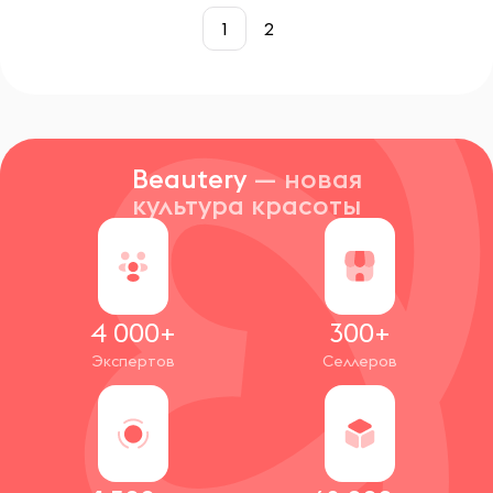
1
2
Beautery
— новая
культура красоты
4 000+
300+
Экспертов
Селлеров