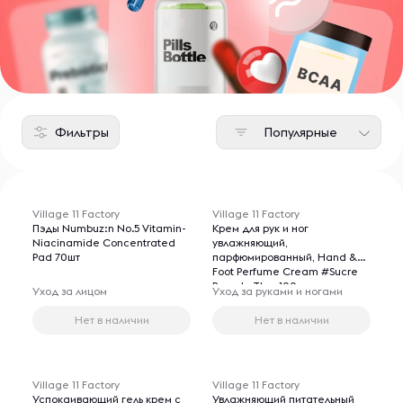
в состав продукции Village 11 Factory включены
разнообразные экстракты лечебных трав, которые
в совокупности с передовыми косметическими
технологиями позволяют добиться быстрого
результата в лечении кожи.
Фильтры
Популярные
Village 11 Factory
Village 11 Factory
Пэды Numbuz:n No.5 Vitamin-
Крем для рук и ног
Niacinamide Concentrated
увлажняющий,
Pad 70шт
парфюмированный, Hand &
Foot Perfume Cream #Sucre
Pomelo The, 100 мл
Уход за лицом
Уход за руками и ногами
Нет в наличии
Нет в наличии
Village 11 Factory
Village 11 Factory
Успокаивающий гель крем с
Увлажняющий питательный