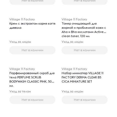
Нет в наличии
Нет в наличии
Village 11 Factory
Village 11 Factory
Крем с экстрактом корня когтя
Тонер очищающий для
дьявола
жирной и проблемной кожи с
Aha и Bha кислотами Active
clean toner, 120 мл
Уход за лицом
Уход за лицом
Нет в наличии
Нет в наличии
Village 11 Factory
Village 11 Factory
Парфюмированный скраб для
Набор миниатюр VILLAGE 11
тела PERFUME SCRUB
FACTORY DERMA CLEAR B5
BODYWASH CLASSIC PINK, 500
CICA MINIATURE SET
мл
Уход за телом
Уход за лицом
Нет в наличии
Нет в наличии