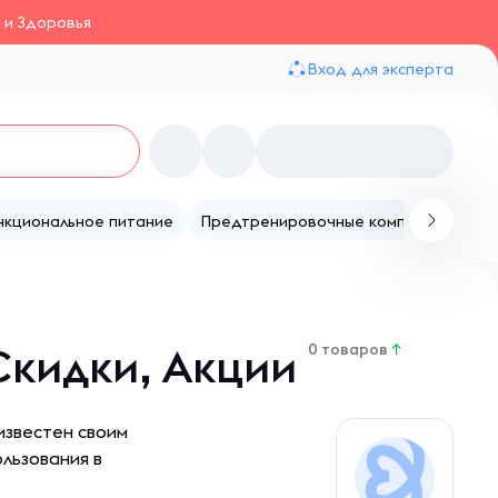
 и Здоровья
Вход для эксперта
нкциональное питание
Предтренировочные комплексы
Те
Скидки, Акции
0 товаров
↑
известен своим
льзования в