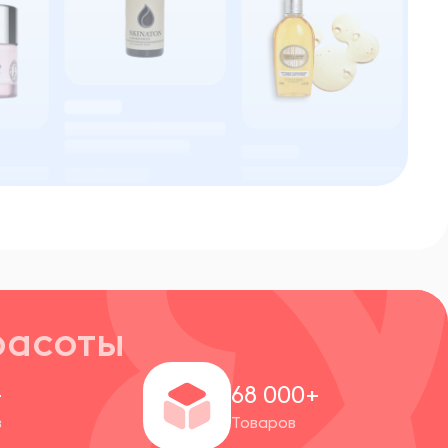
расоты
+
68 000+
в
Товаров