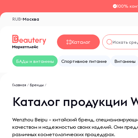
100% кон
RUB
Москва
Каталог
БАДы и витамины
Спортивное питание
Витамины
Главная
/
Бренды
/
Каталог продукции W
Wenzhou Beipu – китайский бренд, специализирующи
качеством и надежностью своих изделий. Они предл
различных косметологических процедурах.