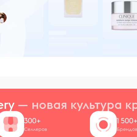
ery
— новая
культура к
300+
1 500
Селлеров
Брендо