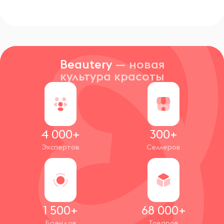
Beautery
— новая
культура красоты
4 000+
300+
Экспертов
Селлеров
1 500+
68 000+
Брендов
Товаров