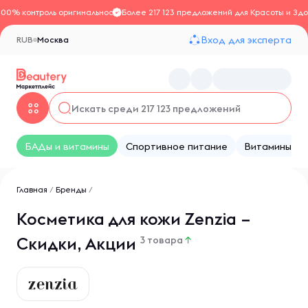
100% контроль оригинальности
Более 217 123 предложений для Красоты и Здо
Вход для эксперта
RUB
Москва
БАДы и витамины
Спортивное питание
Витамины
Главная
/
Бренды
/
Косметика для кожи Zenzia –
Скидки, Акции
3 товара
↑