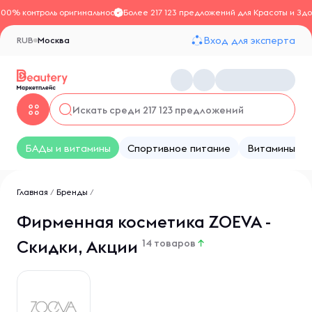
100% контроль оригинальности
Более 217 123 предложений для Красоты и Здо
Вход для эксперта
RUB
Москва
БАДы и витамины
Спортивное питание
Витамины
Главная
/
Бренды
/
Фирменная косметика ZOEVA -
Скидки, Акции
14 товаров
↑