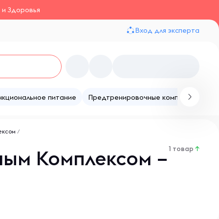
 и Здоровья
Вход для эксперта
нкциональное питание
Предтренировочные комплексы
Те
ексом
/
1 товар
↑
ным Комплексом –