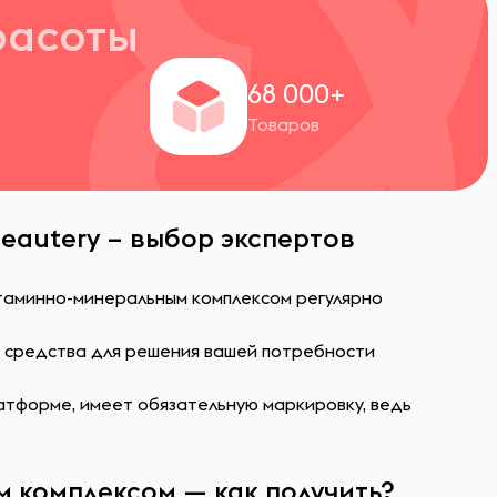
расоты
+
68 000+
Товаров
eautery – выбор экспертов
итаминно-минеральным комплексом регулярно
.
ь средства для решения вашей потребности
атформе, имеет обязательную маркировку, ведь
 комплексом — как получить?