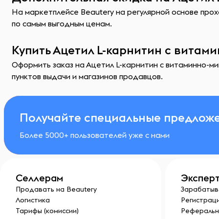
На маркетплейсе Beautery на регулярной основе прох
по самым выгодным ценам.
Купить Ацетил L-карнитин с витам
Оформить заказ на Ацетил L-карнитин с витаминно-ми
пунктов выдачи и магазинов продавцов.
Получайте специальные предложе
Более 5000+ пользователей уже с нами
Селлерам
Экспер
Продавать на Beautery
Зарабатыв
Логистика
Регистраци
Тарифы (комиссии)
Реферальн