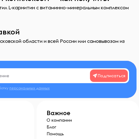
етил L-карнитин с витаминно-минеральным комплексом
авкой
ковской области и всей России или самовывозом из
Подписаться
ботку
персональных данных
Важное
О компании
Блог
Помощь