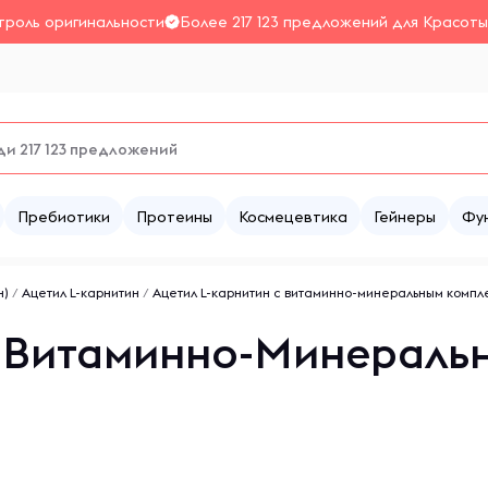
троль оригинальности
Более 217 123 предложений для Красоты
Пребиотики
Протеины
Космецевтика
Гейнеры
Фу
н)
/
Ацетил L-карнитин
/
Ацетил L-карнитин с витаминно-минеральным компл
с Витаминно-Минераль