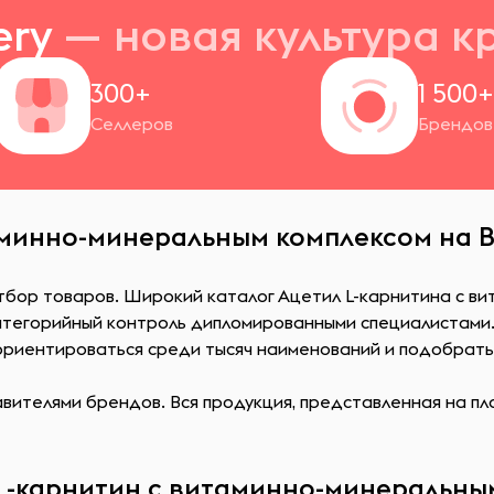
ery
— новая
культура к
300+
1 500
Селлеров
Брендов
аминно-минеральным комплексом на B
отбор товаров. Широкий каталог Ацетил L-карнитина с в
атегорийный контроль дипломированными специалистами
сориентироваться среди тысяч наименований и подобрат
ителями брендов. Вся продукция, представленная на пл
L-карнитин с витаминно-минеральным