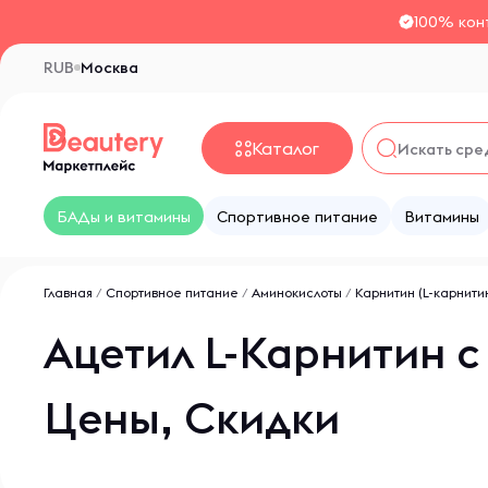
100% кон
RUB
Москва
Каталог
БАДы и витамины
Спортивное питание
Витамины
Главная
/
Спортивное питание
/
Аминокислоты
/
Карнитин (L-карнити
Ацетил L-Карнитин 
Цены, Скидки