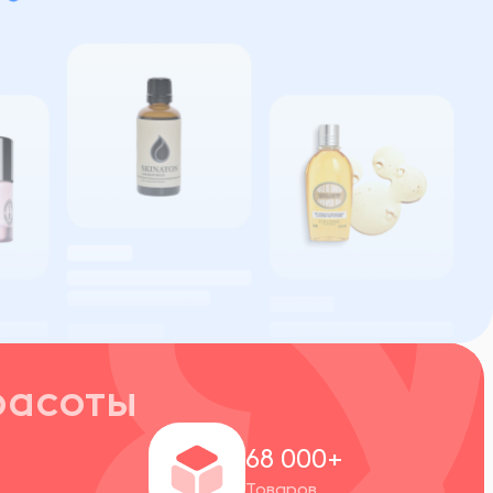
расоты
+
68 000+
Товаров