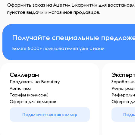
Оформить заказ на Ацетил L-карнитин для восстановл
пунктов выдачи и магазинов продавцов.
Получайте специальные предложе
Более 5000+ пользователей уже с нами
Селлерам
Экспер
Продавать на Beautery
Зарабатыв
Логистика
Регистраци
Тарифы (комиссии)
Реферальн
Оферта для селлеров
Оферта дл
Подключиться как селлер
Подк