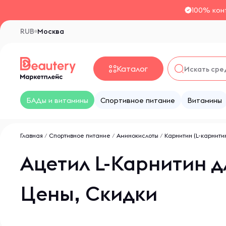
100% кон
RUB
Москва
Каталог
БАДы и витамины
Спортивное питание
Витамины
Главная
/
Спортивное питание
/
Аминокислоты
/
Карнитин (L-карнити
Ацетил L-Карнитин д
Цены, Скидки