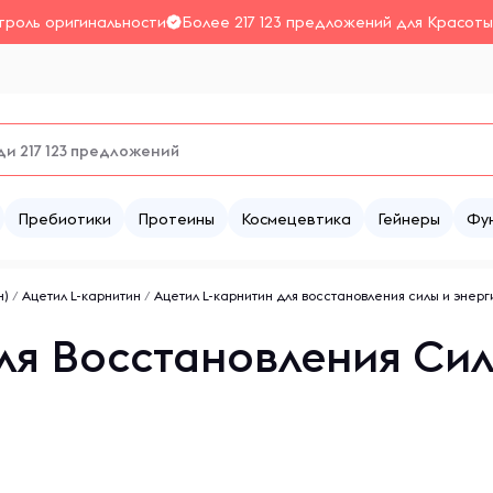
троль оригинальности
Более 217 123 предложений для Красоты
Пребиотики
Протеины
Космецевтика
Гейнеры
Фу
н)
/
Ацетил L-карнитин
/
Ацетил L-карнитин для восстановления силы и энерг
ля Восстановления Сил