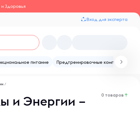
 и Здоровья
Вход для эксперта
нкциональное питание
Предтренировочные комплексы
Те
ии
/
0 товаров
↑
ы и Энергии –