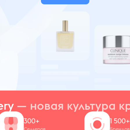
ery
— новая
культура к
300+
1 500
Селлеров
Брендов