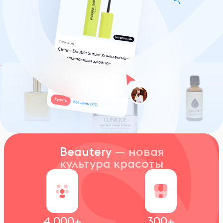
Beautery
— новая
культура красоты
4 000+
300+