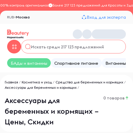
100% контроль оригинальности
Более 217 123 предложений для Красоты и Здо
Вход для эксперта
RUB
Москва
БАДы и витамины
Спортивное питание
Витамины
Главная
/
Косметика и уход
/
Средства для беременных и кормящих
/
Аксессуары для беременных и кормящих
/
0 товаров
↑
Аксессуары для
беременных и кормящих –
Цены, Скидки