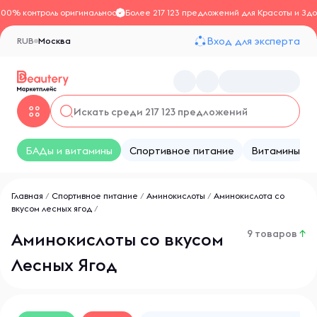
100% контроль оригинальности
Более 217 123 предложений для Красоты и Здо
Вход для эксперта
RUB
Москва
БАДы и витамины
Спортивное питание
Витамины
Главная
/
Спортивное питание
/
Аминокислоты
/
Аминокислота со
вкусом лесных ягод
/
9 товаров
↑
Аминокислоты со вкусом
Лесных Ягод