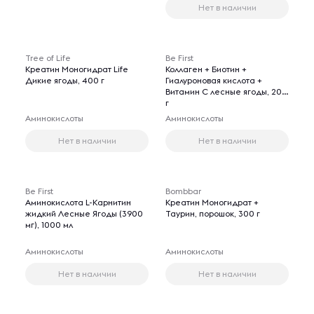
Нет в наличии
Tree of Life
Be First
Креатин Моногидрат Life
Коллаген + Биотин +
Дикие ягоды, 400 г
Гиалуроновая кислота +
Витамин С лесные ягоды, 200
г
Аминокислоты
Аминокислоты
Нет в наличии
Нет в наличии
Be First
Bombbar
Аминокислота L-Карнитин
Креатин Моногидрат +
жидкий Лесные Ягоды (3900
Таурин, порошок, 300 г
мг), 1000 мл
Аминокислоты
Аминокислоты
Нет в наличии
Нет в наличии