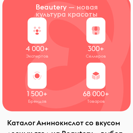
Beautery
— новая
культура красоты
4 000+
300+
Экспертов
Селлеров
1 500+
68 000+
Брендов
Товаров
Каталог Аминокислот со вкусом