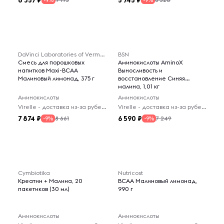
8 357
5 745
-9%
-9%
DaVinci Laboratories of Vermont
BSN
Смесь для порошковых
Аминокислоты AminoX
напитков Maxi-BCAA
Выносливость и
Малиновый лимонад, 375 г
восстановление Синяя
малина, 1,01 кг
Аминокислоты
Аминокислоты
Virelle - доставка из-за рубежа
Virelle - доставка из-за рубежа
7 874
6 590
8 661
7 249
-9%
-9%
Cymbiotika
Nutricost
Креатин + Малина, 20
BCAA Малиновый лимонад,
пакетиков (30 мл)
990 г
Аминокислоты
Аминокислоты