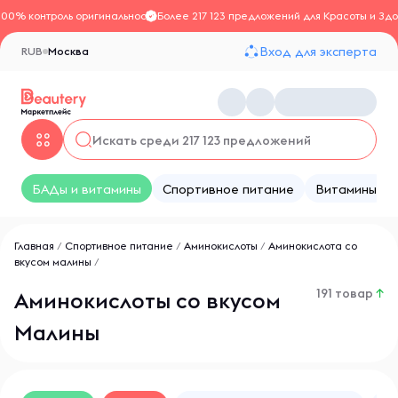
100% контроль оригинальности
Более 217 123 предложений для Красоты и Здо
Вход для эксперта
RUB
Москва
БАДы и витамины
Спортивное питание
Витамины
Главная
/
Спортивное питание
/
Аминокислоты
/
Аминокислота со
вкусом малины
/
191 товар
↑
Аминокислоты со вкусом
Малины