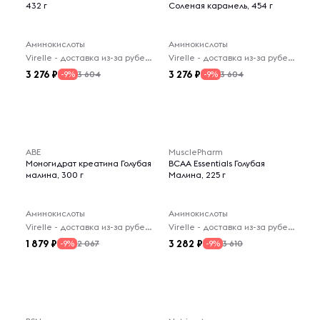
432 г
Соленая карамель, 454 г
Аминокислоты
Аминокислоты
Virelle - доставка из-за рубежа
Virelle - доставка из-за рубежа
3 276
3 276
3 604
3 604
-9%
-9%
ABE
MusclePharm
Моногидрат креатина Голубая
BCAA Essentials Голубая
малина, 300 г
Малина, 225 г
Аминокислоты
Аминокислоты
Virelle - доставка из-за рубежа
Virelle - доставка из-за рубежа
1 879
3 282
2 067
3 610
-9%
-9%