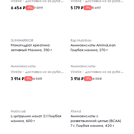
Virelle - доставка из-за рубежа
Virelle - доставка из-за рубежа
6 454
5 179
7 099
5 697
-9%
-9%
SUNWARRIOR
Rsp Nutrition
Моногидрат креатина
Аминокислоты AminoLean
активный Малина, 350 г
Голубая малина, 270 г
Аминокислоты
Аминокислоты
Virelle - доставка из-за рубежа
Virelle - доставка из-за рубежа
3 914
3 916
4 305
4 308
-9%
-9%
Nutricost
Xtend
L-цитруллин малат 2:1 Голубая
Аминокислоты с
малина, 600 г
разветвленной цепью (BCAA)
7 г, Голубая малина, 420 г