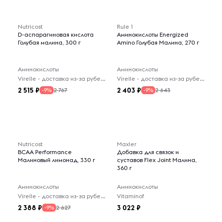
Nutricost
Rule 1
D-аспарагиновая кислота
Аминокислоты Energized
Голубая малина, 300 г
Amino Голубая Малина, 270 г
Аминокислоты
Аминокислоты
Virelle - доставка из-за рубежа
Virelle - доставка из-за рубежа
2 515
2 403
2 767
2 643
-9%
-9%
Nutricost
Maxler
BCAA Performance
Добавка для связок и
Малиновый лимонад, 330 г
суставов Flex Joint Малина,
360 г
Аминокислоты
Аминокислоты
Virelle - доставка из-за рубежа
Vitaminof
2 388
3 022
2 627
-9%