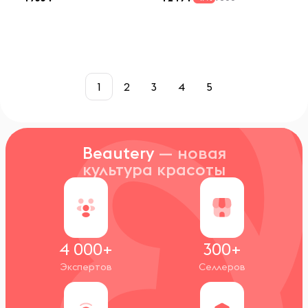
1
2
3
4
5
Beautery
— новая
культура красоты
4 000+
300+
Экспертов
Селлеров