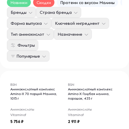
Новинки
Скидки
Протеин со вкусом Малины
Фу
Бренды
Страна бренда
Форма выпуска
Ключевой ингредиент
Тип аминокислот
Назначение
Фильтры
Популярные
BSN
BSN
Аминокислотный комплекс
Аминокислотный комплекс
Amino-X 70 порций Малина,
Amino-X Голубая малина,
1015 г
порошок, 435 г
Аминокислоты
Аминокислоты
Vitaminof
Vitaminof
5 756
2 911