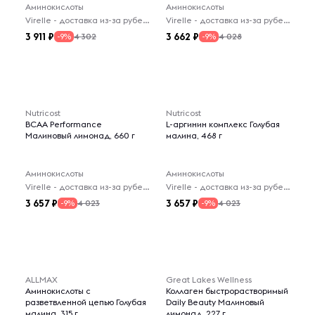
Аминокислоты
Аминокислоты
Virelle - доставка из-за рубежа
Virelle - доставка из-за рубежа
3 911
3 662
4 302
4 028
-9%
-9%
Nutricost
Nutricost
BCAA Performance
L-аргинин комплекс Голубая
Малиновый лимонад, 660 г
малина, 468 г
Аминокислоты
Аминокислоты
Virelle - доставка из-за рубежа
Virelle - доставка из-за рубежа
3 657
3 657
4 023
4 023
-9%
-9%
ALLMAX
Great Lakes Wellness
Аминокислоты с
Коллаген быстрорастворимый
разветвленной цепью Голубая
Daily Beauty Малиновый
малина, 315 г
лимонад, 227 г