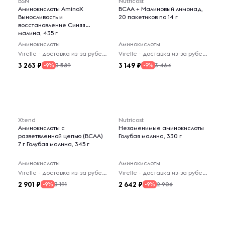
BSN
Nutricost
Аминокислоты AminoX
BCAA + Малиновый лимонад,
Выносливость и
20 пакетиков по 14 г
восстановление Синяя
малина, 435 г
Аминокислоты
Аминокислоты
Virelle - доставка из-за рубежа
Virelle - доставка из-за рубежа
3 263
3 149
3 589
3 464
-9%
-9%
Xtend
Nutricost
Аминокислоты с
Незаменимые аминокислоты
разветвленной цепью (BCAA)
Голубая малина, 330 г
7 г Голубая малина, 345 г
Аминокислоты
Аминокислоты
Virelle - доставка из-за рубежа
Virelle - доставка из-за рубежа
2 901
2 642
3 191
2 906
-9%
-9%