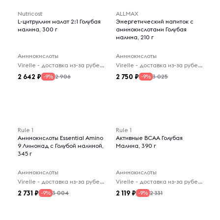
Nutricost
ALLMAX
L-цитруллин малат 2:1 Голубая
Энергетический напиток с
малина, 300 г
аминокислотами Голубая
малина, 210 г
Аминокислоты
Аминокислоты
Virelle - доставка из-за рубежа
Virelle - доставка из-за рубежа
2 642
2 750
2 906
3 025
-9%
-9%
Rule 1
Rule 1
Аминокислоты Essential Amino
Активные BCAA Голубая
9 Лимонад с Голубой малиной,
Малина, 390 г
345 г
Аминокислоты
Аминокислоты
Virelle - доставка из-за рубежа
Virelle - доставка из-за рубежа
2 731
2 119
3 004
2 331
-9%
-9%