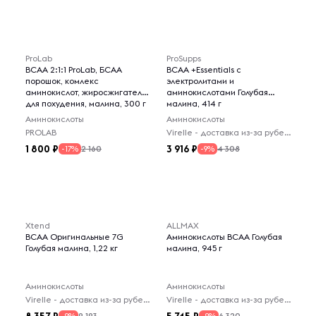
ProLab
ProSupps
BCAA 2:1:1 ProLab, БСАА
BCAA +Essentials с
порошок, комлекс
электролитами и
аминокислот, жиросжигатель
аминокислотами Голубая
для похудения, малина, 300 г
малина, 414 г
Аминокислоты
Аминокислоты
PROLAB
Virelle - доставка из-за рубежа
1 800
3 916
2 160
4 308
-17%
-9%
Xtend
ALLMAX
BCAA Оригинальные 7G
Аминокислоты BCAA Голубая
Голубая малина, 1,22 кг
малина, 945 г
Аминокислоты
Аминокислоты
Virelle - доставка из-за рубежа
Virelle - доставка из-за рубежа
9 193
6 320