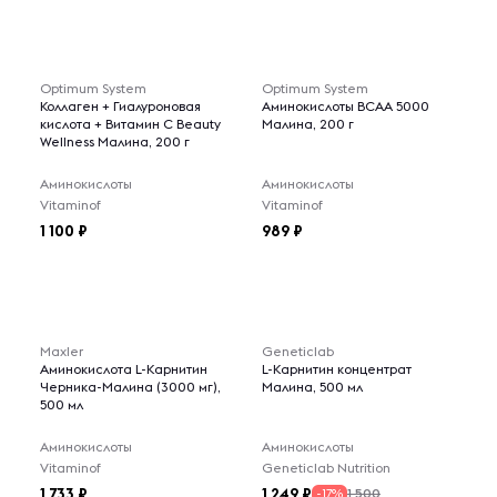
Optimum System
Optimum System
Коллаген + Гиалуроновая
Аминокислоты BCAA 5000
кислота + Витамин С Beauty
Малина, 200 г
Wellness Малина, 200 г
Аминокислоты
Аминокислоты
Vitaminof
Vitaminof
1 100
989
Maxler
Geneticlab
Аминокислота L-Карнитин
L-Карнитин концентрат
Черника-Малина (3000 мг),
Малина, 500 мл
500 мл
Аминокислоты
Аминокислоты
Vitaminof
Geneticlab Nutrition
1 733
1 249
1 500
-17%