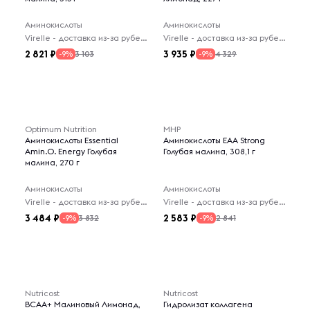
Аминокислоты
Аминокислоты
Virelle - доставка из-за рубежа
Virelle - доставка из-за рубежа
2 821
3 935
3 103
4 329
-9%
-9%
Optimum Nutrition
MHP
Аминокислоты Essential
Аминокислоты EAA Strong
Amin.O. Energy Голубая
Голубая малина, 308,1 г
малина, 270 г
Аминокислоты
Аминокислоты
Virelle - доставка из-за рубежа
Virelle - доставка из-за рубежа
3 484
2 583
3 832
2 841
-9%
-9%
Nutricost
Nutricost
BCAA+ Малиновый Лимонад,
Гидролизат коллагена