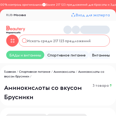
100% контроль оригинальности
Более 217 123 предложений для Красоты и Здо
Вход для эксперта
RUB
Москва
БАДы и витамины
Спортивное питание
Витамины
Главная
/
Спортивное питание
/
Аминокислоты
/
Аминокислоты со
вкусом брусники
/
3 товара
↑
Аминокислоты со вкусом
Брусники