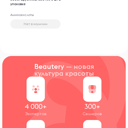
упаковке
Аминокислоты
Нет в наличии
Beautery
— новая
культура красоты
4 000+
300+
Экспертов
Селлеров