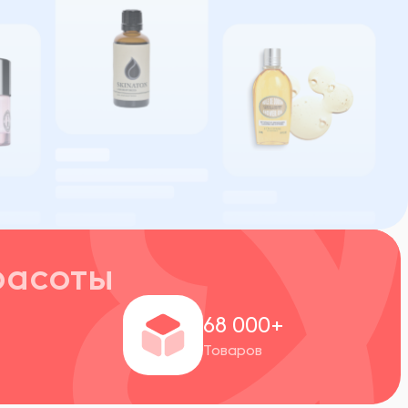
расоты
+
68 000+
Товаров