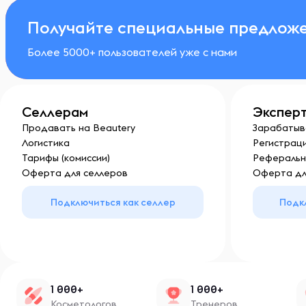
Получайте специальные предложе
Более 5000+ пользователей уже с нами
Селлерам
Экспер
Продавать на Beautery
Зарабатыв
Логистика
Регистраци
Тарифы (комиссии)
Реферальн
Оферта для селлеров
Оферта дл
Подключиться как селлер
Подк
1 000+
1 000+
Косметологов
Тренеров