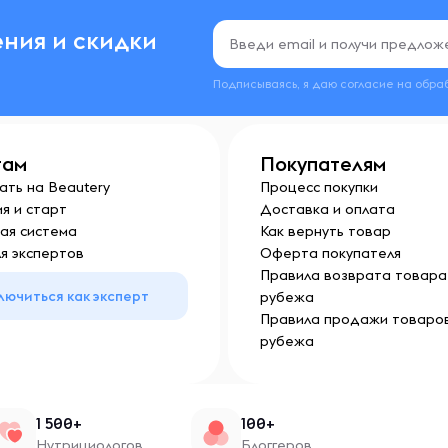
ния и скидки
Подписываясь, я даю согласие на обра
там
Покупателям
ать на Beautery
Процесс покупки
я и старт
Доставка и оплата
ая система
Как вернуть товар
я экспертов
Оферта покупателя
Правила возврата товара 
лючиться как эксперт
рубежа
Правила продажи товаров
рубежа
1 500+
100+
Нутрициологов
Блоггеров