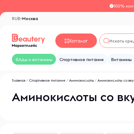
100% кон
RUB
Москва
Каталог
БАДы и витамины
Спортивное питание
Витамины
Главная
/
Спортивное питание
/
Аминокислоты
/
Аминокислоты со вку
Аминокислоты со вк