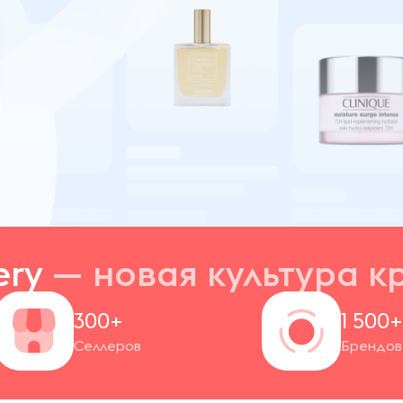
ery
— новая
культура к
300+
1 500
Селлеров
Брендов