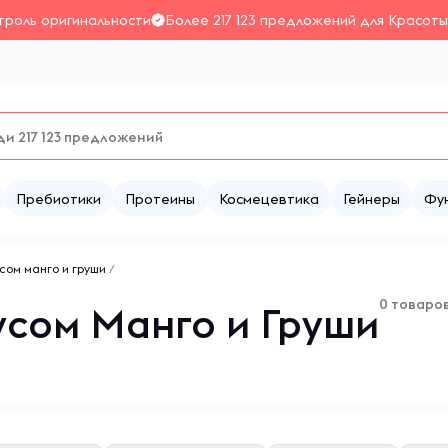
троль оригинальности
Более 217 123 предложений для Красоты
Пребиотики
Протеины
Космецевтика
Гейнеры
Фу
сом манго и груши
/
0 товаро
усом Манго и Груши