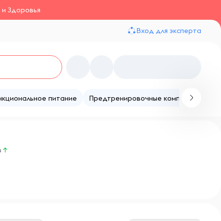
 и Здоровья
Вход для эксперта
нкциональное питание
Предтренировочные комплексы
Те
в
↑